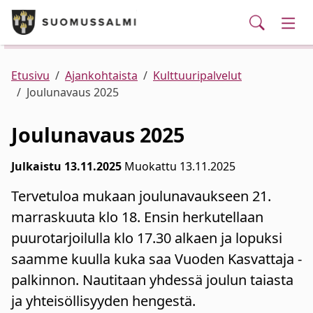
Puhelinluettelo/yhteystiedot
English
Siirry pääsisältöön
Siirry päävalikkoon
Haku
Kunta ja hallinto
Vaih
Palvelut
Ajankohtaista
Verkkokauppa
Asuminen ja ympäristö
Vaih
Etusivu
Ajankohtaista
Kulttuuripalvelut
Joulunavaus 2025
Varhaiskasvatus ja koulutus
Vaih
Joulunavaus 2025
Elinvoima
Vaih
Julkaistu 13.11.2025
Muokattu 13.11.2025
Tervetuloa mukaan joulunavaukseen 21.
Kulttuuri, vapaa-aika ja nuoret
Vaih
marraskuuta klo 18. Ensin herkutellaan
puurotarjoilulla klo 17.30 alkaen ja lopuksi
saamme kuulla kuka saa Vuoden Kasvattaja -
palkinnon. Nautitaan yhdessä joulun taiasta
ja yhteisöllisyyden hengestä.