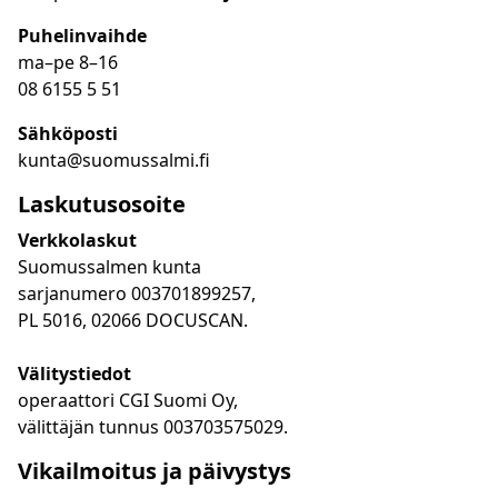
Puhelinvaihde
ma
–
pe 8
–16
08 6155 5 51
Sähköposti
kunta@suomussalmi.fi
Laskutusosoite
Verkkolaskut
Suomussalmen kunta
sarjanumero 003701899257,
PL 5016, 02066 DOCUSCAN.
Välitystiedot
operaattori CGI Suomi Oy,
välittäjän tunnus 003703575029.
Vikailmoitus ja päivystys