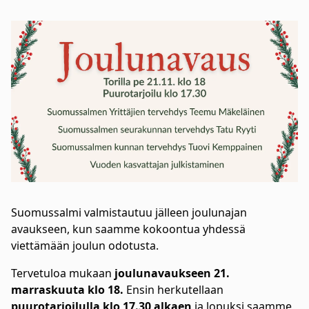
Suomussalmi valmistautuu jälleen joulunajan
avaukseen, kun saamme kokoontua yhdessä
viettämään joulun odotusta.
Tervetuloa mukaan
joulunavaukseen 21.
marraskuuta klo 18.
Ensin herkutellaan
puurotarjoilulla klo 17.30
alkaen
ja lopuksi saamme