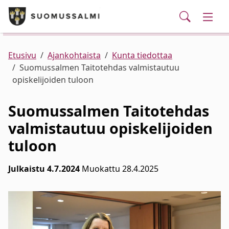
Puhelinluettelo/yhteystiedot
English
Siirry pääsisältöön
Siirry päävalikkoon
Haku
Kunta ja hallinto
Vaihd
Palvelut
Ajankohtaista
Verkkokauppa
Asuminen ja ympäristö
Vaihd
Etusivu
Ajankohtaista
Kunta tiedottaa
Suomussalmen Taitotehdas valmistautuu
opiskelijoiden tuloon
Varhaiskasvatus ja koulutus
Vaihd
Suomussalmen Taitotehdas
Elinvoima
Vaihd
valmistautuu opiskelijoiden
tuloon
Kulttuuri, vapaa-aika ja nuoret
Vaihd
Julkaistu 4.7.2024
Muokattu 28.4.2025