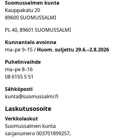
Suomussalmen kunta
Kauppakatu 20
89600 SUOMUSSALMI
PL 40, 89601 SUOMUSSALMI
Kunnantalo avoinna
ma
–
pe 9
–15 /
Huom.
suljettu 29.6.–2.8.2026
Puhelinvaihde
ma
–
pe 8
–16
08 6155 5 51
Sähköposti
kunta@suomussalmi.fi
Laskutusosoite
Verkkolaskut
Suomussalmen kunta
sarjanumero 003701899257,