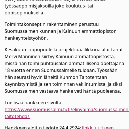
työssäoppimisjaksoilla joko koulutus- tai
oppisopimuksella.
Toimintakonseptin rakentaminen perustuu
Suomussalmen kunnan ja Kainuun ammattiopiston
hankeyhteistyöhön.
Kesäkuun loppupuolella projektipäällikkönä aloittanut
Mervi Manninen siirtyy Kainuun ammattiopistosta,
missä hän toimi puhtausalan ammatillisena opettajana
18 vuotta ennen Suomussalmelle tuloaan. Työssään
hän seurasi hyvin läheltä Kuhmon Taitotehtaan
käynnistymistä ja sen toiminnan vakiintumista, ja siksi
Suomussalmen vastaava hanke veti häntä puoleensa.
Lue lisää hankkeen sivulta:
https://www.suomussalmi.fi/fi/elinvoima/suomussalmen
taitotehdas
Hankkeen aloitustiedote 24.4.2924:
linkki uutiseen.