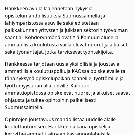
Hankkeen avulla laajennetaan nykyisiä
opiskelumahdollisuuksia Suomussalmella ja
lähiympäristössä asuville sekä edistetään
paikkakunnan yritysten ja julkisen sektorin työvoiman
saantia. Kohderyhmänä ovat Ylä-Kainuun alueella
ammatillista koulutusta vailla olevat nuoret ja aikuiset
sekä työnantajat, jotka tarvitsevat työntekijöitä.
Hankkeessa tarjotaan uusia yksilöllisiä ja joustavia
ammatillisia koulutuspolkuja KAOssa opiskelevalle tai
tänä syksynä opiskelupaikan saaneille, työttömille ja
työttömyysuhan alla oleville. Kainuun
ammattiopistossa opiskelevat nuoret ja aikuiset saavat
ohjausta ja tukea opintoihin paikallisesti
Suomussalmella.
Opintojen joustavuus mahdollistaa uudelle alalle
kouluttautumisen. Hankkeen aikana opiskelija
kerryttää ammattitaitoaan käytännönläheisillä