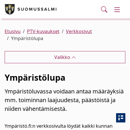
Puhelinluettelo/yhteystiedot
English
Siirry pääsisältöön
Siirry päävalikkoon
Haku
Kunta ja hallinto
Vaihd
Palvelut
Ajankohtaista
Verkkokauppa
Asuminen ja ympäristö
Vaihd
Etusivu
PTV-kuvaukset
Verkkosivut
Ympäristölupa
Varhaiskasvatus ja koulutus
Vaihd
Valikko
Elinvoima
Vaihd
Ympäristölupa
Kulttuuri, vapaa-aika ja nuoret
Vaihd
Ympäristöluvassa voidaan antaa määräyksiä
mm. toiminnan laajuudesta, päästöistä ja
niiden vähentämisestä.
Ympäristö.fi:n verkkosivulta löydät kaikki kunnan