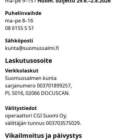
ma
–
pe 9
–15 /
Huom.
suljettu 29.6.–2.8.2026
Puhelinvaihde
ma
–
pe 8
–16
08 6155 5 51
Sähköposti
kunta@suomussalmi.fi
Laskutusosoite
Verkkolaskut
Suomussalmen kunta
sarjanumero 003701899257,
PL 5016, 02066 DOCUSCAN.
Välitystiedot
operaattori CGI Suomi Oy,
välittäjän tunnus 003703575029.
Vikailmoitus ja päivystys