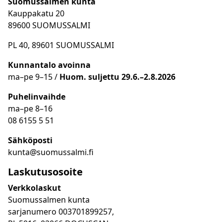
Suomussalmen kunta
Kauppakatu 20
89600 SUOMUSSALMI
PL 40, 89601 SUOMUSSALMI
Kunnantalo avoinna
ma
–
pe 9
–15 /
Huom.
suljettu 29.6.–2.8.2026
Puhelinvaihde
ma
–
pe 8
–16
08 6155 5 51
Sähköposti
kunta@suomussalmi.fi
Laskutusosoite
Verkkolaskut
Suomussalmen kunta
sarjanumero 003701899257,