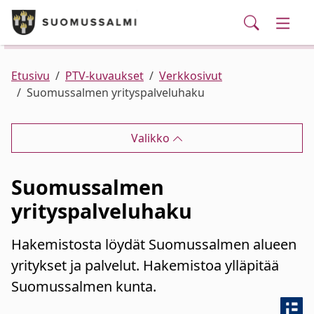
Puhelinluettelo/yhteystiedot
English
Siirry pääsisältöön
Siirry päävalikkoon
Haku
Kunta ja hallinto
Vaihd
Palvelut
Ajankohtaista
Verkkokauppa
Asuminen ja ympäristö
Vaihd
Etusivu
PTV-kuvaukset
Verkkosivut
Suomussalmen yrityspalveluhaku
Varhaiskasvatus ja koulutus
Vaihd
Valikko
Elinvoima
Vaihd
Suomussalmen
Kulttuuri, vapaa-aika ja nuoret
Vaihd
yrityspalveluhaku
Hakemistosta löydät Suomussalmen alueen
yritykset ja palvelut. Hakemistoa ylläpitää
Suomussalmen kunta.