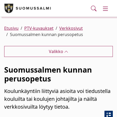
Puhelinluettelo/yhteystiedot
English
Siirry pääsisältöön
Siirry päävalikkoon
Haku
Kunta ja hallinto
Vaihd
Palvelut
Ajankohtaista
Verkkokauppa
Asuminen ja ympäristö
Vaihd
Etusivu
PTV-kuvaukset
Verkkosivut
Suomussalmen kunnan perusopetus
Varhaiskasvatus ja koulutus
Vaihd
Valikko
Elinvoima
Vaihd
Suomussalmen kunnan
Kulttuuri, vapaa-aika ja nuoret
Vaihd
perusopetus
Koulunkäyntiin liittyviä asioita voi tiedustella
kouluilta tai koulujen johtajilta ja näiltä
verkkosivuilta löytyy tietoa.