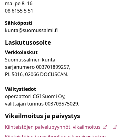
ma
–
pe 8
–16
08 6155 5 51
Sähköposti
kunta@suomussalmi.fi
Laskutusosoite
Verkkolaskut
Suomussalmen kunta
sarjanumero 003701899257,
PL 5016, 02066 DOCUSCAN.
Välitystiedot
operaattori CGI Suomi Oy,
välittäjän tunnus 003703575029.
Vikailmoitus ja päivystys
Kiinteistöjen palvelupyynnöt, vikailmoitus
Kiinteistöjen ja vesihuollon vikapäivystysten