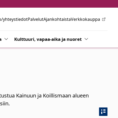
o/yhteystiedot
Palvelut
Ajankohtaista
Verkkokauppa
ovalikkoa
a
Vaihda alasvetovalikkoa
Kulttuuri, vapaa-aika ja nuoret
Vaihda alasvetov
tustua Kainuun ja Koillismaan alueen
siin.