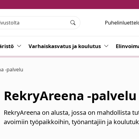
Puhelinluettel
Haku
ristö
Vaihda alasvetovalikkoa
Varhaiskasvatus ja koulutus
Vaihda alasvet
Elinvoim
a -palvelu
RekryAreena -palvelu
RekryAreena on alusta, jossa on mahdollista tu
avoimiin työpaikkoihin, työnantajiin ja koulutuk