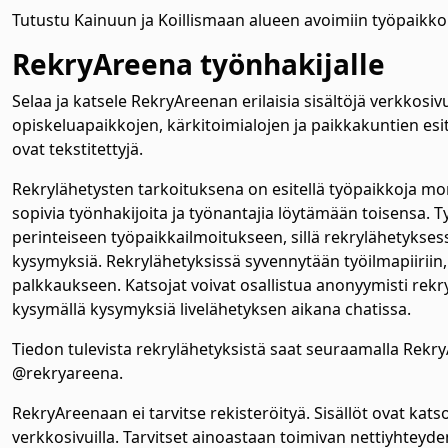
Tutustu Kainuun ja Koillismaan alueen avoimiin työpaikkoi
RekryAreena työnhakijalle
Selaa ja katsele RekryAreenan erilaisia sisältöjä verkkosivui
opiskeluapaikkojen, kärkitoimialojen ja paikkakuntien esitte
ovat tekstitettyjä.
Rekrylähetysten tarkoituksena on esitellä työpaikkoja moni
sopivia työnhakijoita ja työnantajia löytämään toisensa.
perinteiseen työpaikkailmoitukseen, sillä rekrylähetykses
kysymyksiä. Rekrylähetyksissä syvennytään työilmapiiriin, y
palkkaukseen. Katsojat voivat osallistua anonyymisti rek
kysymällä kysymyksiä livelähetyksen aikana chatissa.
Tiedon tulevista rekrylähetyksistä saat seuraamalla Rekr
@rekryareena.
RekryAreenaan ei tarvitse rekisteröityä. Sisällöt ovat kat
verkkosivuilla. Tarvitset ainoastaan toimivan nettiyhteyde