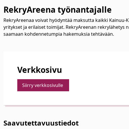
RekryAreena työnantajalle
RekryAreenaa voivat hyödyntää maksutta kaikki Kainuu-Ko
yritykset ja erilaiset toimijat. RekryAreenan rekrylähetys
saamaan kohdennetumpia hakemuksia tehtävään.
Verkkosivu
Siirry verkkosivulle
Saavutettavuustiedot