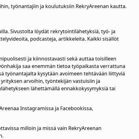
hin, työnantajiin ja koulutuksiin RekryAreenan kautta.
lla. Sivustolta löydät rekrytointilähetyksiä, työ- ja
lyvideoita, podcasteja, artikkeleita. Kaikki sisällöt
puolisesti ja kiinnostavasti sekä auttaa toisilleen
 Työnhakija saa enemmän tietoa työpaikasta verrattuna
sä työnantajalta kysytään avoimeen tehtävään liittyviä
rityksen arvoihin, työntekijän vastuisiin ja
rylähetykseen lähettämällä ennakkokysymyksiä tai
yAreenaa Instagramissa ja Facebookissa,
sottavissa milloin ja missä vain RekryAreenan
n.