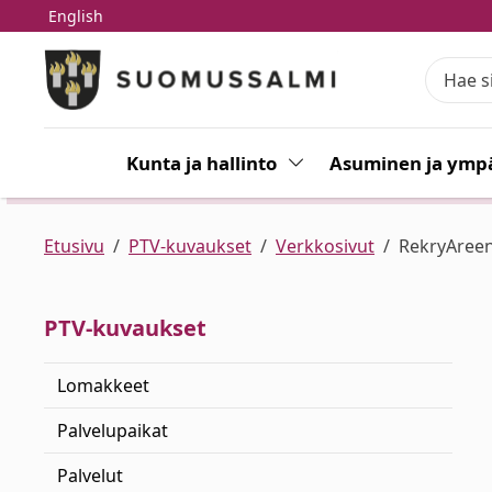
English
Siirry pääsisältöön
Siirry päävalikkoon
Kunta ja hallinto
Vaihda alasvetovalikkoa
Asuminen ja ympä
Etusivu
PTV-kuvaukset
Verkkosivut
RekryAreen
PTV-kuvaukset
Lomakkeet
Palvelupaikat
Palvelut