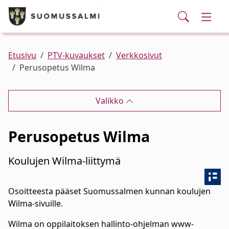
Puhelinluettelo/yhteystiedot
English
Siirry pääsisältöön
Siirry päävalikkoon
Haku
Kunta ja hallinto
Vaihd
Palvelut
Ajankohtaista
Verkkokauppa
Asuminen ja ympäristö
Vaihd
Etusivu
PTV-kuvaukset
Verkkosivut
Perusopetus Wilma
Varhaiskasvatus ja koulutus
Vaihd
Valikko
Elinvoima
Vaihd
Perusopetus Wilma
Kulttuuri, vapaa-aika ja nuoret
Vaihd
Koulujen Wilma-liittymä
Osoitteesta pääset Suomussalmen kunnan koulujen
Wilma-sivuille.
Wilma on oppilaitoksen hallinto-ohjelman www-