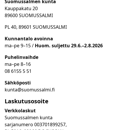
Suomussalmen kunta
Kauppakatu 20
89600 SUOMUSSALMI
PL 40, 89601 SUOMUSSALMI
Kunnantalo avoinna
ma
–
pe 9
–15 /
Huom.
suljettu 29.6.–2.8.2026
Puhelinvaihde
ma
–
pe 8
–16
08 6155 5 51
Sähköposti
kunta@suomussalmi.fi
Laskutusosoite
Verkkolaskut
Suomussalmen kunta
sarjanumero 003701899257,