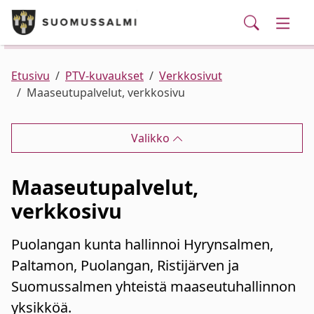
Puhelinluettelo/yhteystiedot
English
Siirry pääsisältöön
Siirry päävalikkoon
Haku
Kunta ja hallinto
Vaihd
Palvelut
Ajankohtaista
Verkkokauppa
Asuminen ja ympäristö
Vaihd
Etusivu
PTV-kuvaukset
Verkkosivut
Maaseutupalvelut, verkkosivu
Varhaiskasvatus ja koulutus
Vaihd
Valikko
Elinvoima
Vaihd
Maaseutupalvelut,
Kulttuuri, vapaa-aika ja nuoret
Vaihd
verkkosivu
Puolangan kunta hallinnoi Hyrynsalmen,
Paltamon, Puolangan, Ristijärven ja
Suomussalmen yhteistä maaseutuhallinnon
yksikköä.