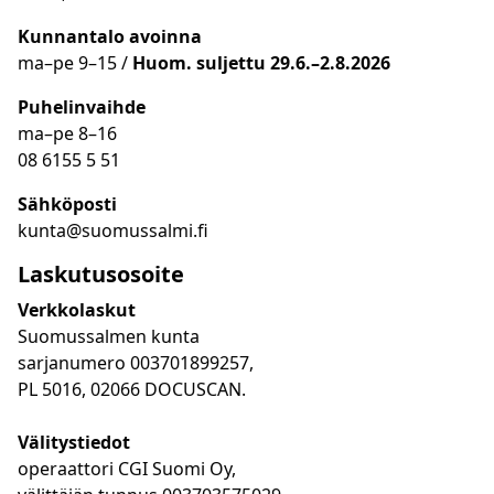
Kunnantalo avoinna
ma
–
pe 9
–15 /
Huom.
suljettu 29.6.–2.8.2026
Puhelinvaihde
ma
–
pe 8
–16
08 6155 5 51
Sähköposti
kunta@suomussalmi.fi
Laskutusosoite
Verkkolaskut
Suomussalmen kunta
sarjanumero 003701899257,
PL 5016, 02066 DOCUSCAN.
Välitystiedot
operaattori CGI Suomi Oy,