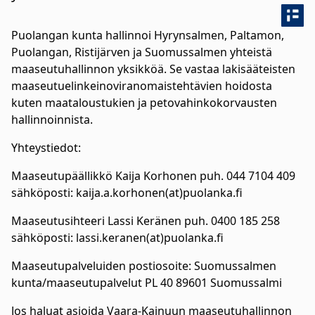
Puolangan kunta hallinnoi Hyrynsalmen, Paltamon,
Puolangan, Ristijärven ja Suomussalmen yhteistä
maaseutuhallinnon yksikköä. Se vastaa lakisääteisten
maaseutuelinkeinoviranomaistehtävien hoidosta
kuten maataloustukien ja petovahinkokorvausten
hallinnoinnista.
Yhteystiedot:
Maaseutupäällikkö Kaija Korhonen puh. 044 7104 409
sähköposti: kaija.a.korhonen(at)puolanka.fi
Maaseutusihteeri Lassi Keränen puh. 0400 185 258
sähköposti: lassi.keranen(at)puolanka.fi
Maaseutupalveluiden postiosoite: Suomussalmen
kunta/maaseutupalvelut PL 40 89601 Suomussalmi
Jos haluat asioida Vaara-Kainuun maaseutuhallinnon