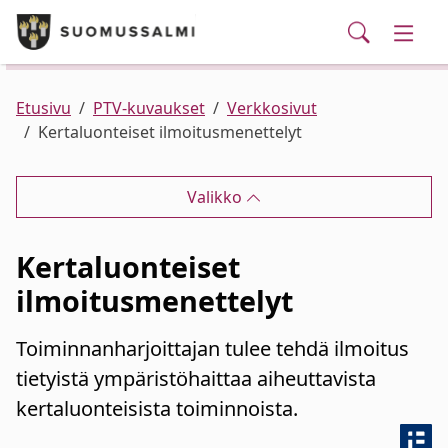
Puhelinluettelo/yhteystiedot
English
Siirry pääsisältöön
Siirry päävalikkoon
Haku
Kunta ja hallinto
Vaihd
Palvelut
Ajankohtaista
Verkkokauppa
Asuminen ja ympäristö
Vaihd
Etusivu
PTV-kuvaukset
Verkkosivut
Kertaluonteiset ilmoitusmenettelyt
Varhaiskasvatus ja koulutus
Vaihd
Valikko
Elinvoima
Vaihd
Kertaluonteiset
Kulttuuri, vapaa-aika ja nuoret
Vaihd
ilmoitusmenettelyt
Toiminnanharjoittajan tulee tehdä ilmoitus
tietyistä ympäristöhaittaa aiheuttavista
kertaluonteisista toiminnoista.