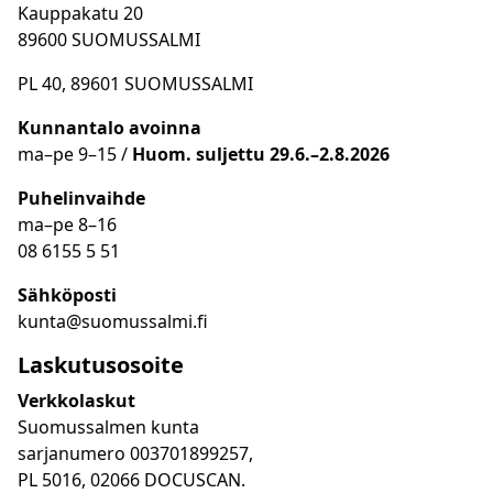
Kauppakatu 20
89600 SUOMUSSALMI
PL 40, 89601 SUOMUSSALMI
Kunnantalo avoinna
ma
–
pe 9
–15 /
Huom.
suljettu 29.6.–2.8.2026
Puhelinvaihde
ma
–
pe 8
–16
08 6155 5 51
Sähköposti
kunta@suomussalmi.fi
Laskutusosoite
Verkkolaskut
Suomussalmen kunta
sarjanumero 003701899257,
PL 5016, 02066 DOCUSCAN.