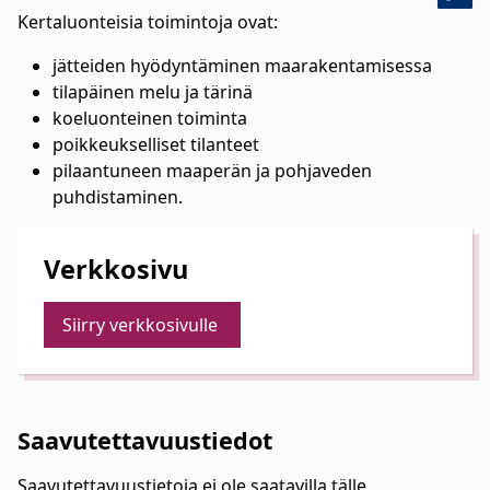
Kertaluonteisia toimintoja ovat:
jätteiden hyödyntäminen maarakentamisessa
tilapäinen melu ja tärinä
koeluonteinen toiminta
poikkeukselliset tilanteet
pilaantuneen maaperän ja pohjaveden
puhdistaminen.
Verkkosivu
Siirry verkkosivulle
Saavutettavuustiedot
Saavutettavuustietoja ei ole saatavilla tälle