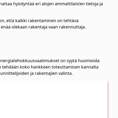
nattaa hyödyntää eri alojen ammattilaisten tietoja ja
on, että kaikki rakentaminen on tehtävä
ei enää olekaan rakentaja vaan rakennuttaja.
t energiatehokkuusvaatimukset on syytä huomioida
loin tehdään koko hankkeen toteuttamisen kannalta
nnittelijoiden ja rakentajien valinta.