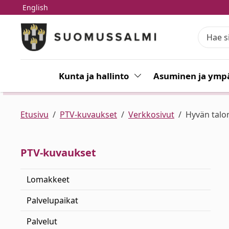
English
Siirry pääsisältöön
Siirry päävalikkoon
Kunta ja hallinto
Vaihda alasvetovalikkoa
Asuminen ja ympä
Etusivu
PTV-kuvaukset
Verkkosivut
Hyvän talo
PTV-kuvaukset
Lomakkeet
Palvelupaikat
Palvelut