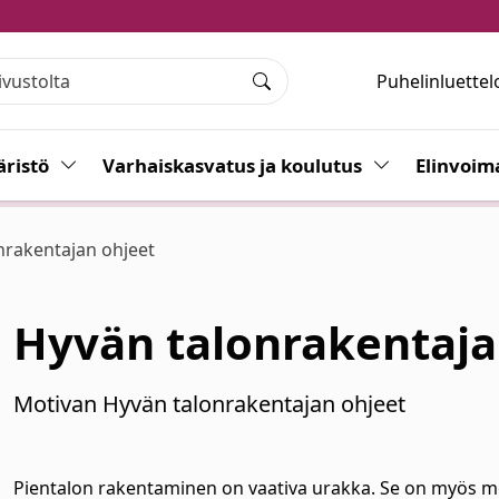
Puhelinluettel
Haku
ristö
Vaihda alasvetovalikkoa
Varhaiskasvatus ja koulutus
Vaihda alasvet
Elinvoim
nrakentajan ohjeet
Hyvän talonrakentaja
Motivan Hyvän talonrakentajan ohjeet
Pientalon rakentaminen on vaativa urakka. Se on myös mon