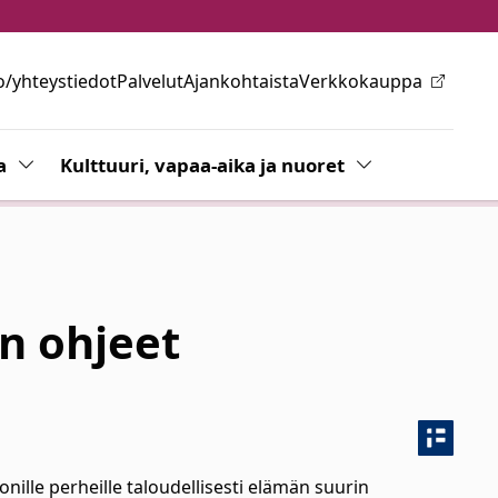
o/yhteystiedot
Palvelut
Ajankohtaista
Verkkokauppa
ovalikkoa
a
Vaihda alasvetovalikkoa
Kulttuuri, vapaa-aika ja nuoret
Vaihda alasvetov
n ohjeet
ille perheille taloudellisesti elämän suurin