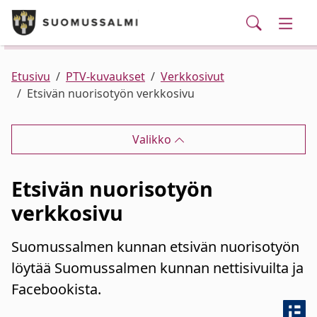
Puhelinluettelo/yhteystiedot
English
Siirry pääsisältöön
Siirry päävalikkoon
Haku
Kunta ja hallinto
Vaihd
Palvelut
Ajankohtaista
Verkkokauppa
Asuminen ja ympäristö
Vaihd
Etusivu
PTV-kuvaukset
Verkkosivut
Etsivän nuorisotyön verkkosivu
Varhaiskasvatus ja koulutus
Vaihd
Valikko
Elinvoima
Vaihd
Etsivän nuorisotyön
Kulttuuri, vapaa-aika ja nuoret
Vaihd
verkkosivu
Suomussalmen kunnan etsivän nuorisotyön
löytää Suomussalmen kunnan nettisivuilta ja
Facebookista.