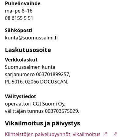
Puhelinvaihde
ma
–
pe 8
–16
08 6155 5 51
Sähköposti
kunta@suomussalmi.fi
Laskutusosoite
Verkkolaskut
Suomussalmen kunta
sarjanumero 003701899257,
PL 5016, 02066 DOCUSCAN.
Välitystiedot
operaattori CGI Suomi Oy,
välittäjän tunnus 003703575029.
Vikailmoitus ja päivystys
Kiinteistöjen palvelupyynnöt, vikailmoitus