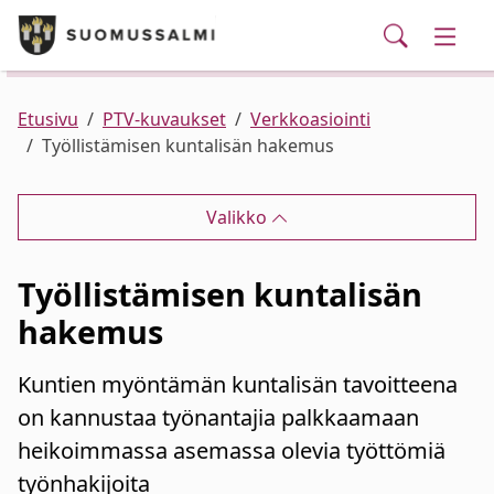
Puhelinluettelo/yhteystiedot
English
Siirry pääsisältöön
Siirry päävalikkoon
Haku
Kunta ja hallinto
Vaihd
Palvelut
Ajankohtaista
Verkkokauppa
Asuminen ja ympäristö
Vaihd
Etusivu
PTV-kuvaukset
Verkkoasiointi
Työllistämisen kuntalisän hakemus
Varhaiskasvatus ja koulutus
Vaihd
Valikko
Elinvoima
Vaihd
Työllistämisen kuntalisän
Kulttuuri, vapaa-aika ja nuoret
Vaihd
hakemus
Kuntien myöntämän kuntalisän tavoitteena
on kannustaa työnantajia palkkaamaan
heikoimmassa asemassa olevia työttömiä
työnhakijoita