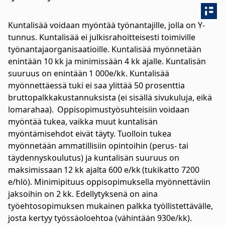
Kuntalisää voidaan myöntää työnantajille, jolla on Y-
tunnus. Kuntalisää ei julkisrahoitteisesti toimiville
työnantajaorganisaatioille. Kuntalisää myönnetään
enintään 10 kk ja minimissään 4 kk ajalle. Kuntalisän
suuruus on enintään 1 000e/kk. Kuntalisää
myönnettäessä tuki ei saa ylittää 50 prosenttia
bruttopalkkakustannuksista (ei sisällä sivukuluja, eikä
lomarahaa). Oppisopimustyösuhteisiin voidaan
myöntää tukea, vaikka muut kuntalisän
myöntämisehdot eivät täyty. Tuolloin tukea
myönnetään ammatillisiin opintoihin (perus- tai
täydennyskoulutus) ja kuntalisän suuruus on
maksimissaan 12 kk ajalta 600 e/kk (tukikatto 7200
e/hlö). Minimipituus oppisopimuksella myönnettäviin
jaksoihin on 2 kk. Edellytyksenä on aina
työehtosopimuksen mukainen palkka työllistettävälle,
josta kertyy työssäoloehtoa (vähintään 930e/kk).