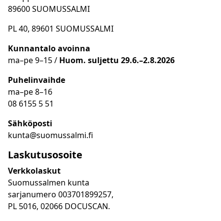
89600 SUOMUSSALMI
PL 40, 89601 SUOMUSSALMI
Kunnantalo avoinna
ma
–
pe 9
–15 /
Huom.
suljettu 29.6.–2.8.2026
Puhelinvaihde
ma
–
pe 8
–16
08 6155 5 51
Sähköposti
kunta@suomussalmi.fi
Laskutusosoite
Verkkolaskut
Suomussalmen kunta
sarjanumero 003701899257,
PL 5016, 02066 DOCUSCAN.