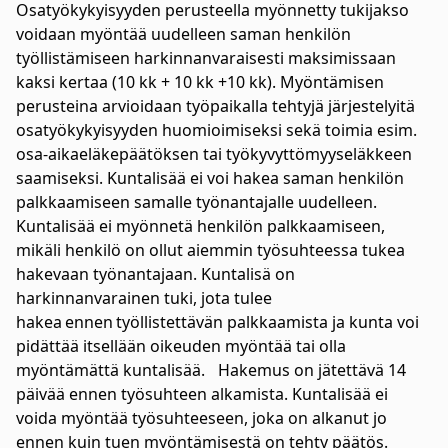
Osatyökykyisyyden perusteella myönnetty tukijakso
voidaan myöntää uudelleen saman henkilön
työllistämiseen harkinnanvaraisesti maksimissaan
kaksi kertaa (10 kk + 10 kk +10 kk). Myöntämisen
perusteina arvioidaan työpaikalla tehtyjä järjestelyitä
osatyökykyisyyden huomioimiseksi sekä toimia esim.
osa-aikaeläkepäätöksen tai työkyvyttömyyseläkkeen
saamiseksi. Kuntalisää ei voi hakea saman henkilön
palkkaamiseen samalle työnantajalle uudelleen.
Kuntalisää ei myönnetä henkilön palkkaamiseen,
mikäli henkilö on ollut aiemmin työsuhteessa tukea
hakevaan työnantajaan. Kuntalisä on
harkinnanvarainen tuki, jota tulee
hakea ennen työllistettävän palkkaamista ja kunta voi
pidättää itsellään oikeuden myöntää tai olla
myöntämättä kuntalisää. Hakemus on jätettävä 14
päivää ennen työsuhteen alkamista. Kuntalisää ei
voida myöntää työsuhteeseen, joka on alkanut jo
ennen kuin tuen myöntämisestä on tehty päätös.