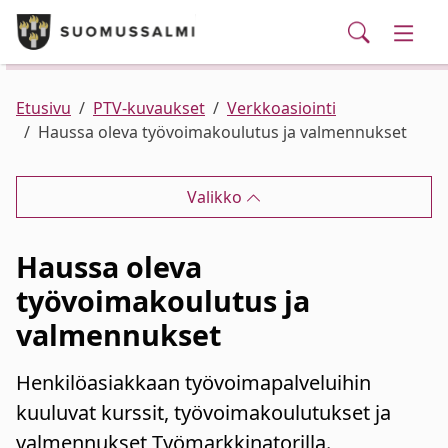
Puhelinluettelo/yhteystiedot
English
Siirry pääsisältöön
Siirry päävalikkoon
Haku
Kunta ja hallinto
Vaihd
Palvelut
Ajankohtaista
Verkkokauppa
Asuminen ja ympäristö
Vaihd
Etusivu
PTV-kuvaukset
Verkkoasiointi
Haussa oleva työvoimakoulutus ja valmennukset
Varhaiskasvatus ja koulutus
Vaihd
Valikko
Elinvoima
Vaihd
Haussa oleva
Kulttuuri, vapaa-aika ja nuoret
Vaihd
työvoimakoulutus ja
valmennukset
Henkilöasiakkaan työvoimapalveluihin
kuuluvat kurssit, työvoimakoulutukset ja
valmennukset Työmarkkinatorilla.