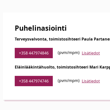
Puhelinasiointi
Terveysvalvonta, toimistosihteeri Paula Partan
(pvm/mpm)
+358 447974846
Lisätiedot
Eläinlääkintähuolto, toimistosihteeri Mari Kar
(pvm/mpm)
+358 447974746
Lisätiedot