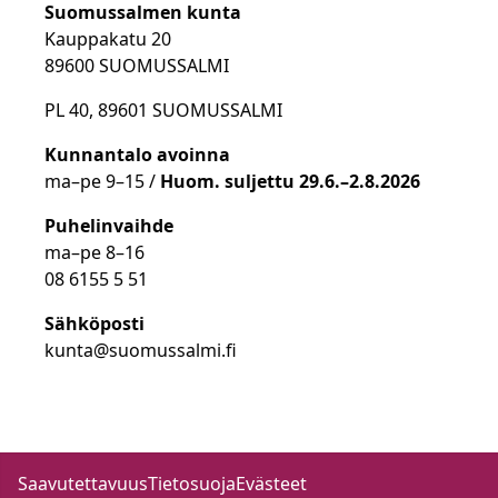
Suomussalmen kunta
Kauppakatu 20
89600 SUOMUSSALMI
PL 40, 89601 SUOMUSSALMI
Kunnantalo avoinna
ma
–
pe 9
–15 /
Huom.
suljettu 29.6.–2.8.2026
Puhelinvaihde
ma
–
pe 8
–16
08 6155 5 51
Sähköposti
kunta@suomussalmi.fi
Saavutettavuus
Tietosuoja
Evästeet