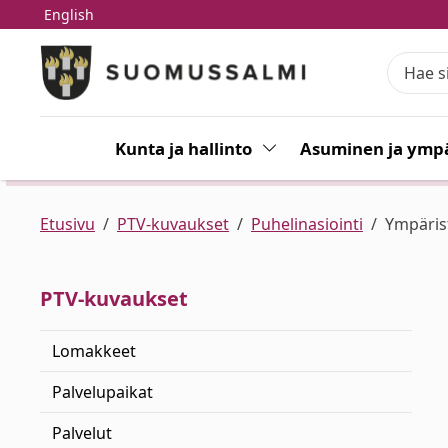
English
Siirry pääsisältöön
Siirry päävalikkoon
Kunta ja hallinto
Vaihda alasvetovalikkoa
Asuminen ja ympä
Etusivu
PTV-kuvaukset
Puhelinasiointi
Ympärist
PTV-kuvaukset
Lomakkeet
Palvelupaikat
Palvelut