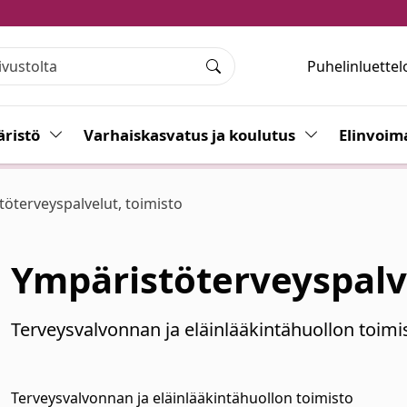
Puhelinluettel
Haku
ristö
Vaihda alasvetovalikkoa
Varhaiskasvatus ja koulutus
Vaihda alasvet
Elinvoim
öterveyspalvelut, toimisto
Ympäristöterveyspalve
Terveysvalvonnan ja eläinlääkintähuollon toimi
Terveysvalvonnan ja eläinlääkintähuollon toimisto