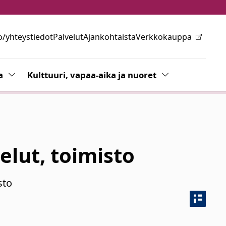
o/yhteystiedot
Palvelut
Ajankohtaista
Verkkokauppa
ovalikkoa
a
Vaihda alasvetovalikkoa
Kulttuuri, vapaa-aika ja nuoret
Vaihda alasvetov
lut, toimisto
sto