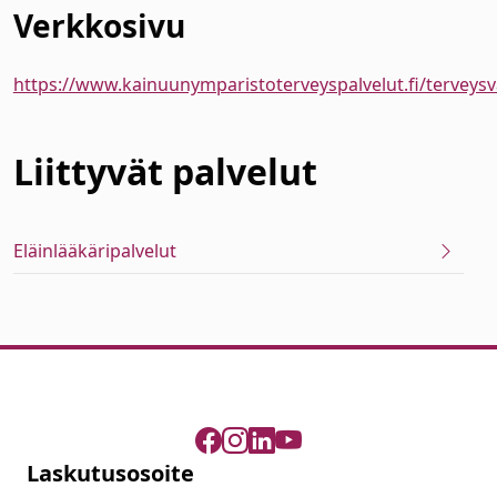
Verkkosivu
https://www.kainuunymparistoterveyspalvelut.fi/terveysva
Liittyvät
palvelut
Eläinlääkäripalvelut
Laskutusosoite