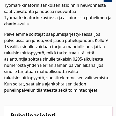
Työmarkkinatorin sähköisen asioinnin neuvonnasta
saat vaivatonta ja nopeaa neuvontaa
Työmarkkinatorin käytössä ja asioinnissa puhelimen ja
chatin avulla.
Palvelemme soittajat saapumisjärjestyksessä. Jos
palvelussa on jonoa, voit jäädä puhelujonoon. Kello 9–
15 välillä sinulle voidaan tarjota mahdollisuus jättää
takaisinsoittopyyntö, mikä tarkoittaa sitä, että
asiantuntija soittaa sinulle takaisin 0295-alkuisesta
numerosta yhden kerran saman päivän aikana. Jos
sinulle tarjotaan mahdollisuutta valita
takaisinsoittopyyntö, suosittelemme sen valitsemista.
Kun soitat, saat aina ajankohtaisen tiedon
puhelinpalvelun tilanteesta sekä toimintaohjeet.
Puhelinasiointi