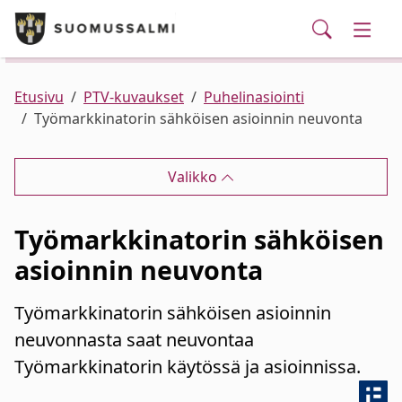
Puhelinluettelo/yhteystiedot
English
Siirry pääsisältöön
Siirry päävalikkoon
Haku
Kunta ja hallinto
Vaihd
Palvelut
Ajankohtaista
Verkkokauppa
Asuminen ja ympäristö
Vaihd
Etusivu
PTV-kuvaukset
Puhelinasiointi
Työmarkkinatorin sähköisen asioinnin neuvonta
Varhaiskasvatus ja koulutus
Vaihd
Valikko
Elinvoima
Vaihd
Työmarkkinatorin sähköisen
Kulttuuri, vapaa-aika ja nuoret
Vaihd
asioinnin neuvonta
Työmarkkinatorin sähköisen asioinnin
neuvonnasta saat neuvontaa
Työmarkkinatorin käytössä ja asioinnissa.