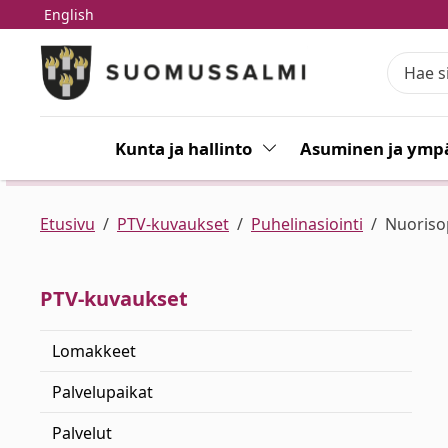
English
Siirry pääsisältöön
Siirry päävalikkoon
Kunta ja hallinto
Vaihda alasvetovalikkoa
Asuminen ja ympä
Etusivu
PTV-kuvaukset
Puhelinasiointi
Nuoriso
PTV-kuvaukset
Lomakkeet
Palvelupaikat
Palvelut