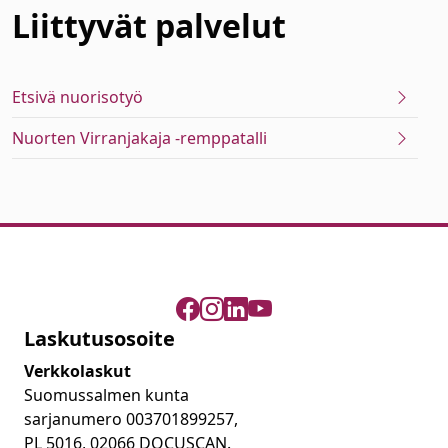
Liittyvät
palvelut
Etsivä nuorisotyö
Nuorten Virranjakaja -remppatalli
Laskutusosoite
Verkkolaskut
Suomussalmen kunta
sarjanumero 003701899257,
PL 5016, 02066 DOCUSCAN.