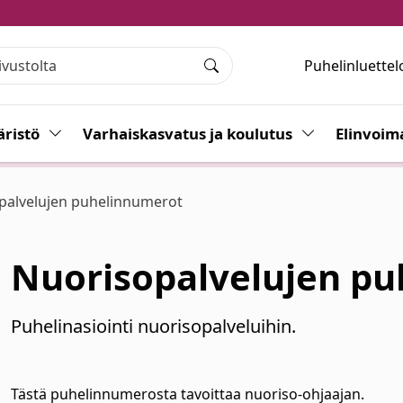
Puhelinluettel
Haku
ristö
Vaihda alasvetovalikkoa
Varhaiskasvatus ja koulutus
Vaihda alasvet
Elinvoim
palvelujen puhelinnumerot
Nuorisopalvelujen p
Puhelinasiointi nuorisopalveluihin.
Tästä puhelinnumerosta tavoittaa nuoriso-ohjaajan.