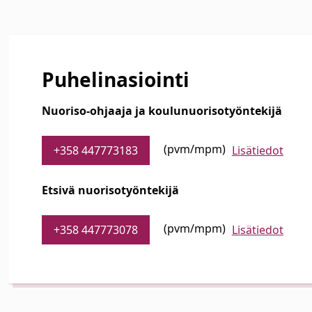
Puhelinasiointi
Nuoriso-ohjaaja ja koulunuorisotyöntekijä
(pvm/mpm)
+358 447773183
Lisätiedot
Etsivä nuorisotyöntekijä
(pvm/mpm)
+358 447773078
Lisätiedot