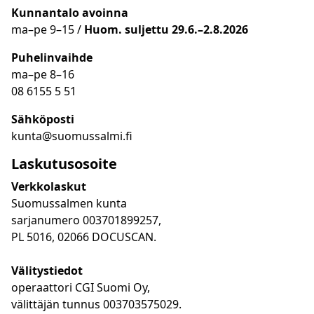
Kunnantalo avoinna
ma
–
pe 9
–15 /
Huom.
suljettu 29.6.–2.8.2026
Puhelinvaihde
ma
–
pe 8
–16
08 6155 5 51
Sähköposti
kunta@suomussalmi.fi
Laskutusosoite
Verkkolaskut
Suomussalmen kunta
sarjanumero 003701899257,
PL 5016, 02066 DOCUSCAN.
Välitystiedot
operaattori CGI Suomi Oy,
välittäjän tunnus 003703575029.