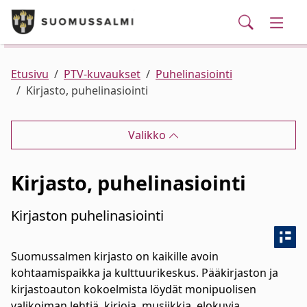
Puhelinluettelo/yhteystiedot
English
Siirry pääsisältöön
Siirry päävalikkoon
Haku
Kunta ja hallinto
Vaihd
Palvelut
Ajankohtaista
Verkkokauppa
Asuminen ja ympäristö
Vaihd
Etusivu
PTV-kuvaukset
Puhelinasiointi
Kirjasto, puhelinasiointi
Varhaiskasvatus ja koulutus
Vaihd
Valikko
Elinvoima
Vaihd
Kirjasto, puhelinasiointi
Kulttuuri, vapaa-aika ja nuoret
Vaihd
Kirjaston puhelinasiointi
Suomussalmen kirjasto on kaikille avoin
kohtaamispaikka ja kulttuurikeskus. Pääkirjaston ja
kirjastoauton kokoelmista löydät monipuolisen
valikoiman lehtiä, kirjoja, musiikkia, elokuvia,