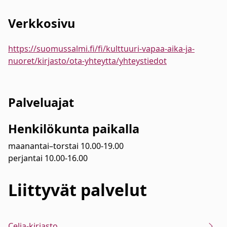
Verkkosivu
https://suomussalmi.fi/fi/kulttuuri-vapaa-aika-ja-
nuoret/kirjasto/ota-yhteytta/yhteystiedot
Palveluajat
Henkilökunta paikalla
maanantai–torstai 10.00-19.00
perjantai 10.00-16.00
Liittyvät
palvelut
Celia-kirjasto