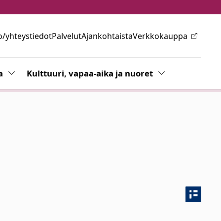
o/yhteystiedot
Palvelut
Ajankohtaista
Verkkokauppa
ovalikkoa
a
Vaihda alasvetovalikkoa
Kulttuuri, vapaa-aika ja nuoret
Vaihda alasvetov