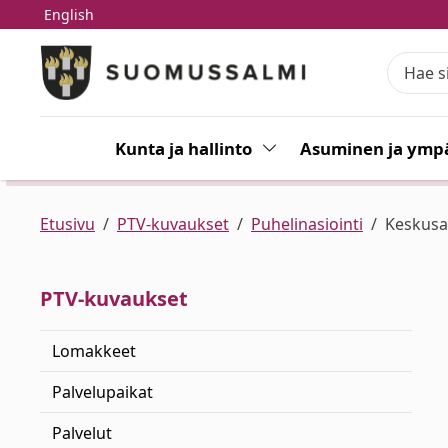
English
Siirry pääsisältöön
Siirry päävalikkoon
Kunta ja hallinto
Vaihda alasvetovalikkoa
Asuminen ja ympä
Etusivu
PTV-kuvaukset
Puhelinasiointi
Keskusa
PTV-kuvaukset
Lomakkeet
Palvelupaikat
Palvelut