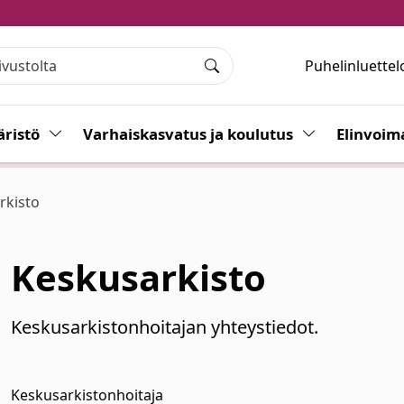
Puhelinluettel
Haku
ristö
Vaihda alasvetovalikkoa
Varhaiskasvatus ja koulutus
Vaihda alasvet
Elinvoim
rkisto
Keskusarkisto
Keskusarkistonhoitajan yhteystiedot.
Keskusarkistonhoitaja