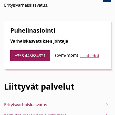
Erityisvarhaiskasvatus.
Puhelinasiointi
Varhaiskasvatuksen johtaja
(pvm/mpm)
+358 445684321
Lisätiedot
Liittyvät
palvelut
Erityisvarhaiskasvatus