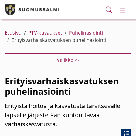
Puhelinluettelo/yhteystiedot
English
Siirry pääsisältöön
Siirry päävalikkoon
Haku
Kunta ja hallinto
Vaihd
Palvelut
Ajankohtaista
Verkkokauppa
Asuminen ja ympäristö
Vaihd
Etusivu
PTV-kuvaukset
Puhelinasiointi
Erityisvarhaiskasvatuksen puhelinasiointi
Varhaiskasvatus ja koulutus
Vaihd
Valikko
Elinvoima
Vaihd
Erityisvarhaiskasvatuksen
Kulttuuri, vapaa-aika ja nuoret
Vaihd
puhelinasiointi
Erityistä hoitoa ja kasvatusta tarvitsevalle
lapselle järjestetään kuntouttavaa
varhaiskasvatusta.