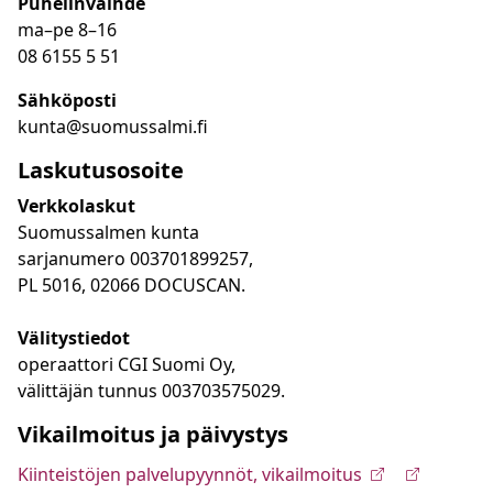
Puhelinvaihde
ma
–
pe 8
–16
08 6155 5 51
Sähköposti
kunta@suomussalmi.fi
Laskutusosoite
Verkkolaskut
Suomussalmen kunta
sarjanumero 003701899257,
PL 5016, 02066 DOCUSCAN.
Välitystiedot
operaattori CGI Suomi Oy,
välittäjän tunnus 003703575029.
Vikailmoitus ja päivystys
Kiinteistöjen palvelupyynnöt, vikailmoitus