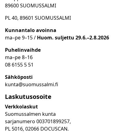
89600 SUOMUSSALMI
PL 40, 89601 SUOMUSSALMI
Kunnantalo avoinna
ma
–
pe 9
–15 /
Huom.
suljettu 29.6.–2.8.2026
Puhelinvaihde
ma
–
pe 8
–16
08 6155 5 51
Sähköposti
kunta@suomussalmi.fi
Laskutusosoite
Verkkolaskut
Suomussalmen kunta
sarjanumero 003701899257,
PL 5016, 02066 DOCUSCAN.