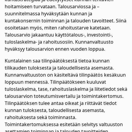
hoitamiseen turvataan. Talousarviossa ja –
suunnitelmassa hyväksytään kunnan ja
kuntakonsernin toiminnan ja talouden tavoitteet. Siinä
osoitetaan myös, miten rahoitustarve katetaan.
Talousarvio jakaantuu käyttötalous-, investointi-,
tuloslaskelma- ja rahoitusosiin. Kunnanvaltuusto
hyväksyy talousarvion ennen vuoden loppua.
Kuntalainen saa tilinpäätöksestä tietoa kunnan
tilikauden tuloksesta ja taloudellisesta asemasta.
Kunnanvaltuuston on käsiteltävä tilinpäätös kesäkuun
loppuun mennessä. Tilinpäätökseen kuuluvat
tuloslaskelma, tase, rahoituslaskelma ja liitetiedot sekä
talousarvion toteutumisvertailu ja toimintakertomus.
Tilinpäätöksen tulee antaa oikeat ja riittävät tiedot
kunnan tuloksesta, taloudellisesta asemasta,
rahoituksesta sekä toiminnasta.
Toimintakertomuksessa esitetään selvitys valtuuston
asettamien toiminnan ja talouden tavoitteiden