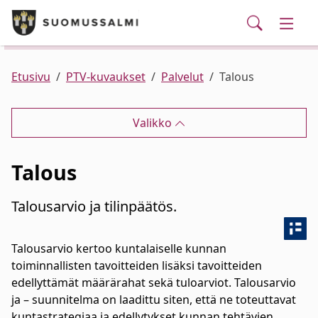
Puhelinluettelo/yhteystiedot
English
Siirry pääsisältöön
Siirry päävalikkoon
Haku
Kunta ja hallinto
Vaihd
Palvelut
Ajankohtaista
Verkkokauppa
Asuminen ja ympäristö
Vaihd
Etusivu
PTV-kuvaukset
Palvelut
Talous
Varhaiskasvatus ja koulutus
Vaihd
Valikko
Elinvoima
Vaihd
Talous
Kulttuuri, vapaa-aika ja nuoret
Vaihd
Talousarvio ja tilinpäätös.
Talousarvio kertoo kuntalaiselle kunnan
toiminnallisten tavoitteiden lisäksi tavoitteiden
edellyttämät määrärahat sekä tuloarviot. Talousarvio
ja – suunnitelma on laadittu siten, että ne toteuttavat
kuntastrategiaa ja edellytykset kunnan tehtävien