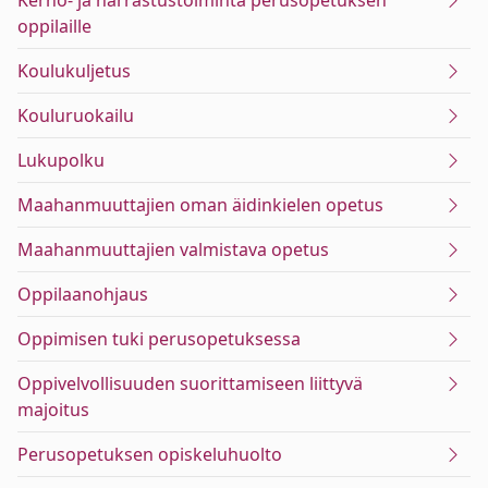
Kerho- ja harrastustoiminta perusopetuksen
oppilaille
Koulukuljetus
Kouluruokailu
Lukupolku
Maahanmuuttajien oman äidinkielen opetus
Maahanmuuttajien valmistava opetus
Oppilaanohjaus
Oppimisen tuki perusopetuksessa
Oppivelvollisuuden suorittamiseen liittyvä
majoitus
Perusopetuksen opiskeluhuolto