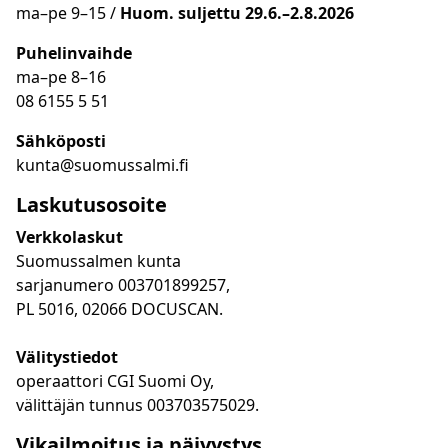
ma
–
pe 9
–15 /
Huom.
suljettu 29.6.–2.8.2026
Puhelinvaihde
ma
–
pe 8
–16
08 6155 5 51
Sähköposti
kunta@suomussalmi.fi
Laskutusosoite
Verkkolaskut
Suomussalmen kunta
sarjanumero 003701899257,
PL 5016, 02066 DOCUSCAN.
Välitystiedot
operaattori CGI Suomi Oy,
välittäjän tunnus 003703575029.
Vikailmoitus ja päivystys