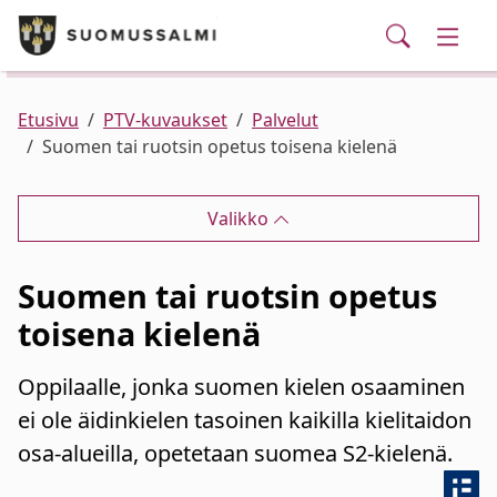
Puhelinluettelo/yhteystiedot
English
Siirry pääsisältöön
Siirry päävalikkoon
Haku
Kunta ja hallinto
Vaihd
Palvelut
Ajankohtaista
Verkkokauppa
Asuminen ja ympäristö
Vaihd
Etusivu
PTV-kuvaukset
Palvelut
Suomen tai ruotsin opetus toisena kielenä
Varhaiskasvatus ja koulutus
Vaihd
Valikko
Elinvoima
Vaihd
Suomen tai ruotsin opetus
Kulttuuri, vapaa-aika ja nuoret
Vaihd
toisena kielenä
Oppilaalle, jonka suomen kielen osaaminen
ei ole äidinkielen tasoinen kaikilla kielitaidon
osa-alueilla, opetetaan suomea S2-kielenä.