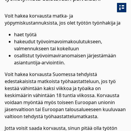
Voit hakea korvausta matka- ja
yöpymiskustannuksista, jos olet työtön työnhakija ja
haet työtä
hakeudut työvoimavoimakoulutukseen,
valmennukseen tai kokeiluun
osallistut työvoimaviranomaisen järjestämään
asiantuntija-arviointiin.
Voit hakea korvausta Suomessa tehdyistä
edestakaisista matkoista työhaastatteluun, jos työ
kestää vähintään kaksi viikkoa ja työaika on
keskimäärin vähintään 18 tuntia viikossa. Korvausta
voidaan myöntää myös toiseen Euroopan unionin
jäsenvaltioon tai Euroopan talousalueeseen kuuluvaan
valtioon tehdystä työhaastattelumatkasta.
Jotta voisit saada korvausta, sinun pitää olla työtön