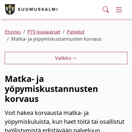
Puhelinluettelo/yhteystiedot
English
Siirry pääsisältöön
Siirry päävalikkoon
Haku
Kunta ja hallinto
Vaihd
Palvelut
Ajankohtaista
Verkkokauppa
Asuminen ja ympäristö
Vaihd
Etusivu
PTV-kuvaukset
Palvelut
Matka- ja yöpymiskustannusten korvaus
Varhaiskasvatus ja koulutus
Vaihd
Valikko
Elinvoima
Vaihd
Matka- ja
Kulttuuri, vapaa-aika ja nuoret
Vaihd
yöpymiskustannusten
korvaus
Voit hakea korvausta matka- ja
yöpymiskuluista, kun haet töitä tai osallistut
työllistymistä edistävään palveluun.