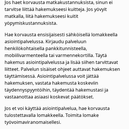
Jos haet korvausta matkakustannuksista, sinun ei
tarvitse liittää hakemukseesi kuitteja. Jos yövyit
matkalla, liitä hakemukseesi kuitit
yöpymiskustannuksista.
Hae korvausta ensisijaisesti sähköisellä lomakkeella
asiointipalvelussa. Kirjaudu palveluun
henkilökohtaisella pankkitunnisteella,
mobiilivarmenteella tai varmennekortilla. Täytä
hakemus asiointipalvelussa ja lisää siihen tarvittavat
liitteet. Palvelun sisäiset ohjeet auttavat hakemuksen
täyttämisessä. Asiointipalvelussa voit jättää
hakemuksen, vastata hakemusta koskeviin
täydennyspyyntöihin, täydentää hakemustasi ja
vastaanottaa asiaasi koskevat päätökset.
Jos et voi käyttää asiointipalvelua, hae korvausta
tulostettavalla lomakkeella. Toimita lomake
työvoimaviranomaisellesi.