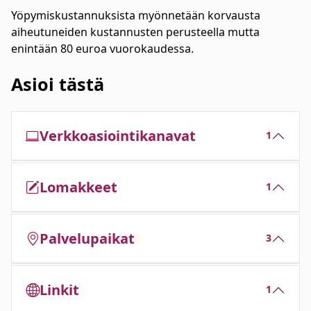
Yöpymiskustannuksista myönnetään korvausta
aiheutuneiden kustannusten perusteella mutta
enintään 80 euroa vuorokaudessa.
Asioi tästä
Verkkoasiointikanavat
1
Lomakkeet
1
Palvelupaikat
3
Linkit
1