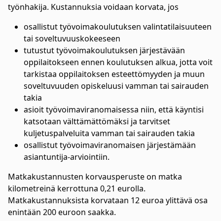
työnhakija. Kustannuksia voidaan korvata, jos
osallistut työvoimakoulutuksen valintatilaisuuteen
tai soveltuvuuskokeeseen
tutustut työvoimakoulutuksen järjestävään
oppilaitokseen ennen koulutuksen alkua, jotta voit
tarkistaa oppilaitoksen esteettömyyden ja muun
soveltuvuuden opiskeluusi vamman tai sairauden
takia
asioit työvoimaviranomaisessa niin, että käyntisi
katsotaan välttämättömäksi ja tarvitset
kuljetuspalveluita vamman tai sairauden takia
osallistut työvoimaviranomaisen järjestämään
asiantuntija-arviointiin.
Matkakustannusten korvausperuste on matka
kilometreinä kerrottuna 0,21 eurolla.
Matkakustannuksista korvataan 12 euroa ylittävä osa
enintään 200 euroon saakka.