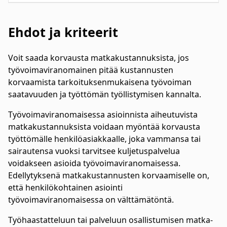
Ehdot ja kriteerit
Voit saada korvausta matkakustannuksista, jos
työvoimaviranomainen pitää kustannusten
korvaamista tarkoituksenmukaisena työvoiman
saatavuuden ja työttömän työllistymisen kannalta.
Työvoimaviranomaisessa asioinnista aiheutuvista
matkakustannuksista voidaan myöntää korvausta
työttömälle henkilöasiakkaalle, joka vammansa tai
sairautensa vuoksi tarvitsee kuljetuspalvelua
voidakseen asioida työvoimaviranomaisessa.
Edellytyksenä matkakustannusten korvaamiselle on,
että henkilökohtainen asiointi
työvoimaviranomaisessa on välttämätöntä.
Työhaastatteluun tai palveluun osallistumisen matka-