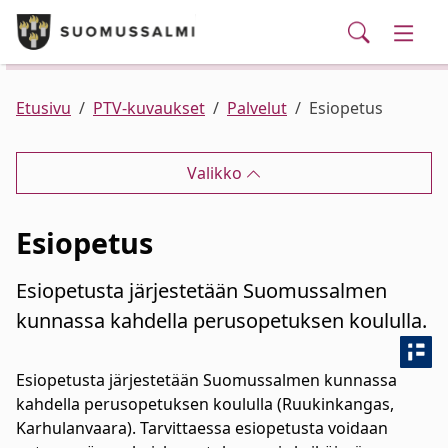
Puhelinluettelo/yhteystiedot
English
Siirry pääsisältöön
Siirry päävalikkoon
Haku
Kunta ja hallinto
Vaihd
Palvelut
Ajankohtaista
Verkkokauppa
Asuminen ja ympäristö
Vaihd
Etusivu
PTV-kuvaukset
Palvelut
Esiopetus
Varhaiskasvatus ja koulutus
Vaihd
Valikko
Elinvoima
Vaihd
Esiopetus
Kulttuuri, vapaa-aika ja nuoret
Vaihd
Esiopetusta järjestetään Suomussalmen
kunnassa kahdella perusopetuksen koululla.
Esiopetusta järjestetään Suomussalmen kunnassa
kahdella perusopetuksen koululla (Ruukinkangas,
Karhulanvaara). Tarvittaessa esiopetusta voidaan