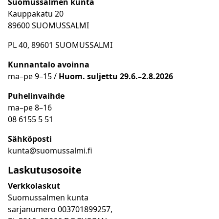
Suomussalmen kunta
Kauppakatu 20
89600 SUOMUSSALMI
PL 40, 89601 SUOMUSSALMI
Kunnantalo avoinna
ma
–
pe 9
–15 /
Huom.
suljettu 29.6.–2.8.2026
Puhelinvaihde
ma
–
pe 8
–16
08 6155 5 51
Sähköposti
kunta@suomussalmi.fi
Laskutusosoite
Verkkolaskut
Suomussalmen kunta
sarjanumero 003701899257,