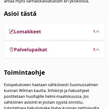
antaa myös varhaiskasvatuksen eri yksiköissä.
Asioi tästä
Lomakkeet
1
Palvelupaikat
2
Toimintaohje
Esiopetukseen haetaan sähköisesti Suomussalmen
kunnan Wilman kautta. Infokirje ja hakuohjeet
postitetaan huoltajille helmi-maaliskuussa. Jos
sähköinen asiointi ei jostain syystä onnistu,
tulostettava hakulomake löytyy kunnan nettisivuilta.