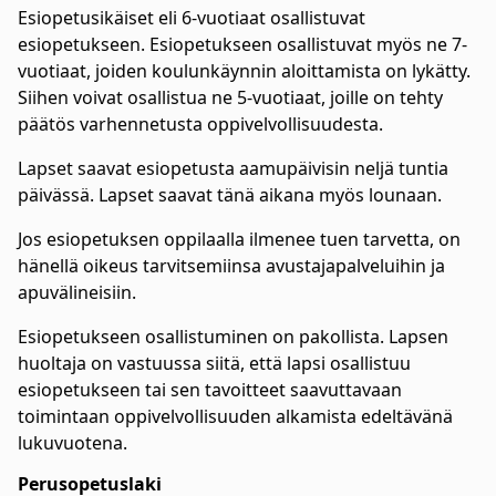
Esiopetusikäiset eli 6-vuotiaat osallistuvat
esiopetukseen. Esiopetukseen osallistuvat myös ne 7-
vuotiaat, joiden koulunkäynnin aloittamista on lykätty.
Siihen voivat osallistua ne 5-vuotiaat, joille on tehty
päätös varhennetusta oppivelvollisuudesta.
Lapset saavat esiopetusta aamupäivisin neljä tuntia
päivässä. Lapset saavat tänä aikana myös lounaan.
Jos esiopetuksen oppilaalla ilmenee tuen tarvetta, on
hänellä oikeus tarvitsemiinsa avustajapalveluihin ja
apuvälineisiin.
Esiopetukseen osallistuminen on pakollista. Lapsen
huoltaja on vastuussa siitä, että lapsi osallistuu
esiopetukseen tai sen tavoitteet saavuttavaan
toimintaan oppivelvollisuuden alkamista edeltävänä
lukuvuotena.
Perusopetuslaki