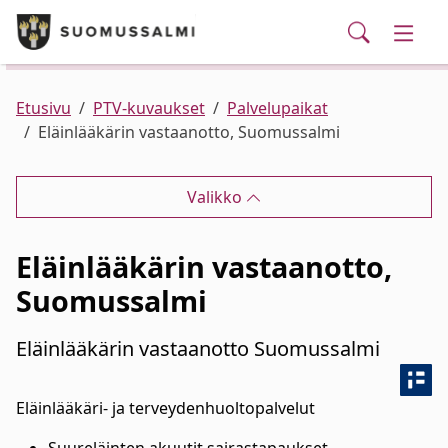
Puhelinluettelo/yhteystiedot
English
Siirry pääsisältöön
Siirry päävalikkoon
Haku
Kunta ja hallinto
Vaihd
Palvelut
Ajankohtaista
Verkkokauppa
Asuminen ja ympäristö
Vaihd
Etusivu
PTV-kuvaukset
Palvelupaikat
Eläinlääkärin vastaanotto, Suomussalmi
Varhaiskasvatus ja koulutus
Vaihd
Valikko
Elinvoima
Vaihd
Eläinlääkärin vastaanotto,
Kulttuuri, vapaa-aika ja nuoret
Vaihd
Suomussalmi
Eläinlääkärin vastaanotto Suomussalmi
Eläinlääkäri- ja terveydenhuoltopalvelut