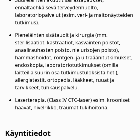
Suureläinten akuutit sairastapaukset,
ennaltaehkäisevä terveydenhuolto,
laboratoriopalvelut (esim. veri- ja maitonäytteiden
tutkimus).
Pieneläinten sisätaudit ja kirurgia (mm.
sterilisaatiot, kastraatiot, kasvainten poistot,
anaalirauhasten poisto, nielurisojen poisto),
hammashoidot, röntgen- ja ultraäänitutkimukset,
endoskopia, laboratoriotutkimukset (omilla
laitteilla suurin osa tutkimustuloksista heti),
allergiatestit, ortopedia, lääkkeet, ruuat ja
tarvikkeet, tuhkauspalvelu.
Laserterapia, (Class IV CTC-laser) esim. krooniset
haavat, nivelrikko, traumat tukihoitona.
Käyntitiedot