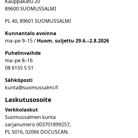
Kauppakatu 20
89600 SUOMUSSALMI
PL 40, 89601 SUOMUSSALMI
Kunnantalo avoinna
ma
–
pe 9
–15 /
Huom.
suljettu 29.6.–2.8.2026
Puhelinvaihde
ma
–
pe 8
–16
08 6155 5 51
Sähköposti
kunta@suomussalmi.fi
Laskutusosoite
Verkkolaskut
Suomussalmen kunta
sarjanumero 003701899257,
PL 5016, 02066 DOCUSCAN.