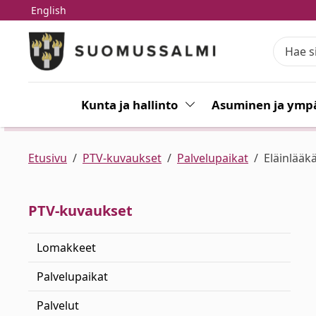
English
Siirry pääsisältöön
Siirry päävalikkoon
Kunta ja hallinto
Vaihda alasvetovalikkoa
Asuminen ja ympä
Etusivu
PTV-kuvaukset
Palvelupaikat
Eläinlääkä
PTV-kuvaukset
Lomakkeet
Palvelupaikat
Palvelut