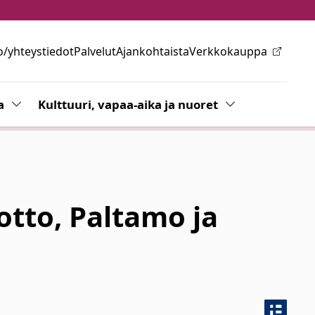
o/yhteystiedot
Palvelut
Ajankohtaista
Verkkokauppa
ovalikkoa
a
Vaihda alasvetovalikkoa
Kulttuuri, vapaa-aika ja nuoret
Vaihda alasvetov
otto, Paltamo ja