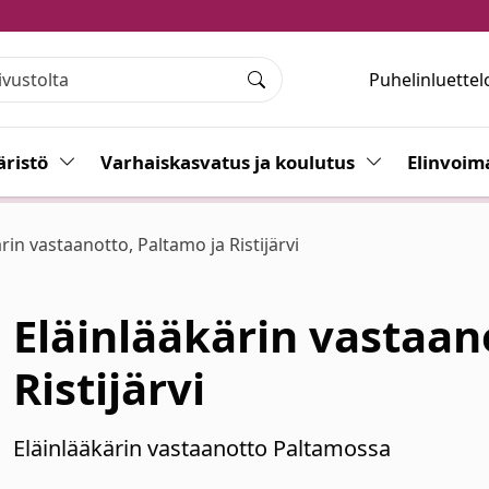
Puhelinluettel
Haku
ristö
Vaihda alasvetovalikkoa
Varhaiskasvatus ja koulutus
Vaihda alasvet
Elinvoim
rin vastaanotto, Paltamo ja Ristijärvi
Eläinlääkärin vastaan
Ristijärvi
Eläinlääkärin vastaanotto Paltamossa