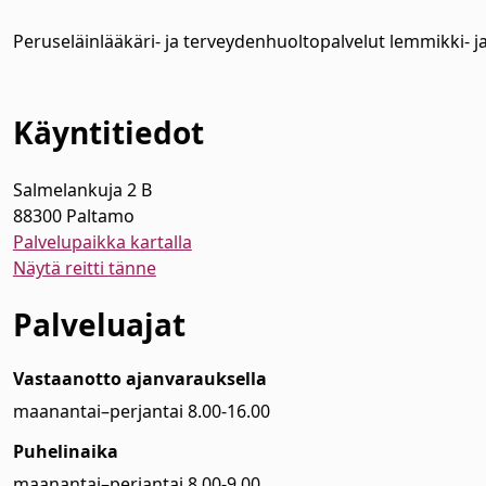
Peruseläinlääkäri- ja terveydenhuoltopalvelut lemmikki- ja
Käyntitiedot
Salmelankuja 2 B
88300 Paltamo
Palvelupaikka kartalla
Näytä reitti tänne
Palveluajat
Vastaanotto ajanvarauksella
maanantai–perjantai 8.00-16.00
Puhelinaika
maanantai–perjantai 8.00-9.00