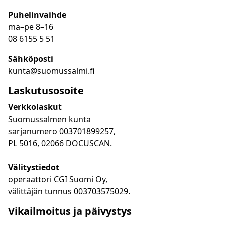
Puhelinvaihde
ma
–
pe 8
–16
08 6155 5 51
Sähköposti
kunta@suomussalmi.fi
Laskutusosoite
Verkkolaskut
Suomussalmen kunta
sarjanumero 003701899257,
PL 5016, 02066 DOCUSCAN.
Välitystiedot
operaattori CGI Suomi Oy,
välittäjän tunnus 003703575029.
Vikailmoitus ja päivystys