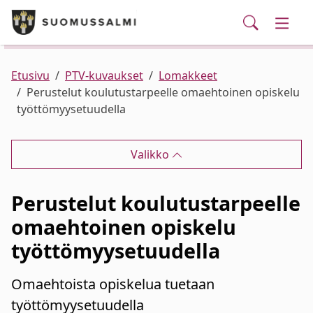
Puhelinluettelo/yhteystiedot
English
Siirry pääsisältöön
Siirry päävalikkoon
Haku
Kunta ja hallinto
Vaihd
Palvelut
Ajankohtaista
Verkkokauppa
Asuminen ja ympäristö
Vaihd
Etusivu
PTV-kuvaukset
Lomakkeet
Perustelut koulutustarpeelle omaehtoinen opiskelu
työttömyysetuudella
Varhaiskasvatus ja koulutus
Vaihd
Valikko
Elinvoima
Vaihd
Perustelut koulutustarpeelle
Kulttuuri, vapaa-aika ja nuoret
Vaihd
omaehtoinen opiskelu
työttömyysetuudella
Omaehtoista opiskelua tuetaan
työttömyysetuudella