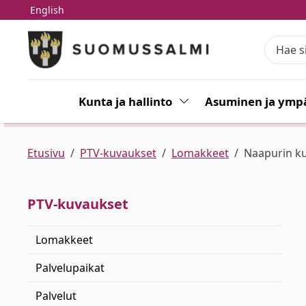
English
Siirry pääsisältöön
Siirry päävalikkoon
Kunta ja hallinto
Vaihda alasvetovalikkoa
Asuminen ja ympä
Etusivu
PTV-kuvaukset
Lomakkeet
Naapurin k
PTV-kuvaukset
Lomakkeet
Palvelupaikat
Palvelut