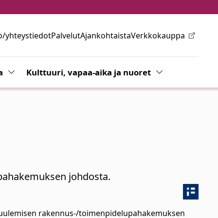
o/yhteystiedot
Palvelut
Ajankohtaista
Verkkokauppa
ovalikkoa
a
Vaihda alasvetovalikkoa
Kulttuuri, vapaa-aika ja nuoret
Vaihda alasvetov
n
pahakemuksen johdosta.
in kuulemisen rakennus-/toimenpidelupahakemuksen