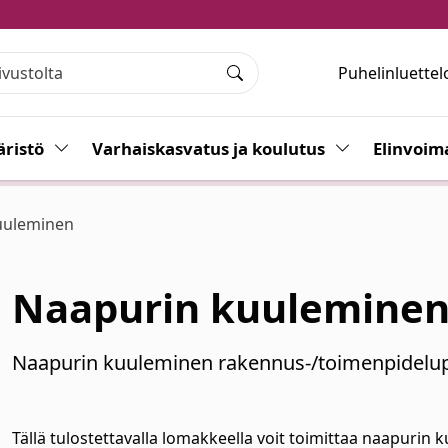
Puhelinluettel
Haku
ristö
Vaihda alasvetovalikkoa
Varhaiskasvatus ja koulutus
Vaihda alasvet
Elinvoim
uuleminen
Naapurin kuulemine
Naapurin kuuleminen rakennus-/toimenpidelu
Tällä tulostettavalla lomakkeella voit toimittaa naapur