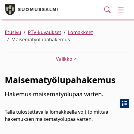
Puhelinluettelo/yhteystiedot
English
Siirry pääsisältöön
Siirry päävalikkoon
Haku
Kunta ja hallinto
Vaihd
Palvelut
Ajankohtaista
Verkkokauppa
Asuminen ja ympäristö
Vaihd
Etusivu
PTV-kuvaukset
Lomakkeet
Maisematyölupahakemus
Varhaiskasvatus ja koulutus
Vaihd
Valikko
Elinvoima
Vaihd
Maisematyölupahakemus
Kulttuuri, vapaa-aika ja nuoret
Vaihd
Hakemus maisematyölupaa varten.
Tällä tulostettavalla lomakkeella voit toimittaa
hakemuksen maisematyölupaa varten.