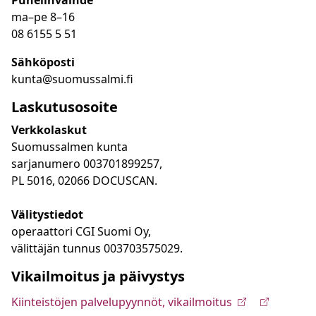
Puhelinvaihde
ma
–
pe 8
–16
08 6155 5 51
Sähköposti
kunta@suomussalmi.fi
Laskutusosoite
Verkkolaskut
Suomussalmen kunta
sarjanumero 003701899257,
PL 5016, 02066 DOCUSCAN.
Välitystiedot
operaattori CGI Suomi Oy,
välittäjän tunnus 003703575029.
Vikailmoitus ja päivystys
Kiinteistöjen palvelupyynnöt, vikailmoitus