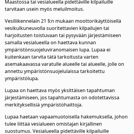
Maastossa tai vesialueella pidettäville kilpailuille
tarvitaan usein myös meluilmoitus.
Vesiliikennelain 21 §:n mukaan moottorikäyttöisellä
vesikulkuneuvolla suoritettavien kilpailujen tai
harjoitusten toistuvaan tai pysyvään järjestämiseen
samalla vesialueella on haettava kunnan
ympäristönsuojeluviranomaisen lupa. Lupaa ei
kuitenkaan tarvita tätä tarkoitusta varten
asemakaavassa varatulle alueelle tai alueelle, jolle on
annettu ympäristönsuojelulaissa tarkoitettu
ympäristölupa.
Lupaa on haettava myös yksittäisen tapahtuman
järjestämiseen, jos tapahtumasta on odotettavissa
merkityksellisiä ympäristöhaittoja.
Lupaa haetaan vapaamuotoisella hakemuksella, johon
tulee liittää vesialueen omistajan kirjallinen
suostumus. Vesialueella pidettäville kilpailuille