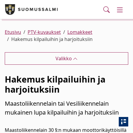
Puhelinluettelo/yhteystiedot
English
Siirry pääsisältöön
Siirry päävalikkoon
Haku
Kunta ja hallinto
Vaihd
Palvelut
Ajankohtaista
Verkkokauppa
Asuminen ja ympäristö
Vaihd
Etusivu
PTV-kuvaukset
Lomakkeet
Hakemus kilpailuihin ja harjoituksiin
Varhaiskasvatus ja koulutus
Vaihd
Valikko
Elinvoima
Vaihd
Hakemus kilpailuihin ja
Kulttuuri, vapaa-aika ja nuoret
Vaihd
harjoituksiin
Maastoliikennelain tai Vesiliikennelain
mukainen lupa kilpailuihin ja harjoituksiin
Maastoliikennelain 30 §:n mukaan moottorikäyttöisillä