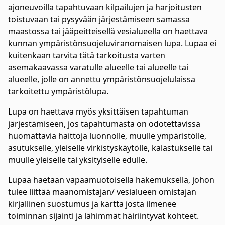
ajoneuvoilla tapahtuvaan kilpailujen ja harjoitusten
toistuvaan tai pysyvään järjestämiseen samassa
maastossa tai jääpeitteisellä vesialueella on haettava
kunnan ympäristönsuojeluviranomaisen lupa. Lupaa ei
kuitenkaan tarvita tätä tarkoitusta varten
asemakaavassa varatulle alueelle tai alueelle tai
alueelle, jolle on annettu ympäristönsuojelulaissa
tarkoitettu ympäristölupa.
Lupa on haettava myös yksittäisen tapahtuman
järjestämiseen, jos tapahtumasta on odotettavissa
huomattavia haittoja luonnolle, muulle ympäristölle,
asutukselle, yleiselle virkistyskäytölle, kalastukselle tai
muulle yleiselle tai yksityiselle edulle.
Lupaa haetaan vapaamuotoisella hakemuksella, johon
tulee liittää maanomistajan/ vesialueen omistajan
kirjallinen suostumus ja kartta josta ilmenee
toiminnan sijainti ja lähimmät häiriintyvät kohteet.