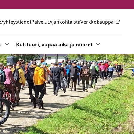
o/yhteystiedot
Palvelut
Ajankohtaista
Verkkokauppa
ovalikkoa
a
Vaihda alasvetovalikkoa
Kulttuuri, vapaa-aika ja nuoret
Vaihda alasvetov