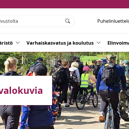
Puhelinluettel
Haku
ristö
Vaihda alasvetovalikkoa
Varhaiskasvatus ja koulutus
Vaihda alasvet
Elinvoim
valokuvia