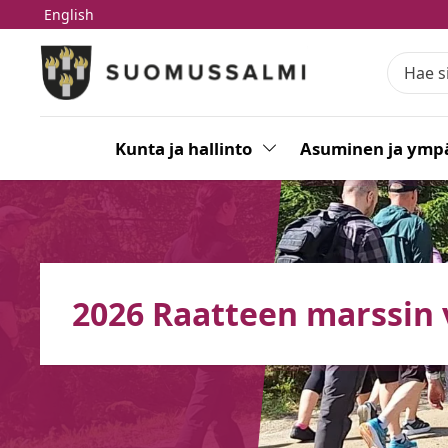
English
Siirry pääsisältöön
Siirry päävalikkoon
Kunta ja hallinto
Vaihda alasvetovalikkoa
Asuminen ja ympä
2026 Raatteen marssin 