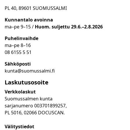
PL 40, 89601 SUOMUSSALMI
Kunnantalo avoinna
ma
–
pe 9
–15 /
Huom.
suljettu 29.6.–2.8.2026
Puhelinvaihde
ma
–
pe 8
–16
08 6155 5 51
Sähköposti
kunta@suomussalmi.fi
Laskutusosoite
Verkkolaskut
Suomussalmen kunta
sarjanumero 003701899257,
PL 5016, 02066 DOCUSCAN.
Välitystiedot