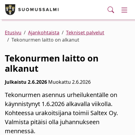
Puhelinluettelo/yhteystiedot
English
Siirry pääsisältöön
Siirry päävalikkoon
Haku
Kunta ja hallinto
Vaih
Palvelut
Ajankohtaista
Verkkokauppa
Asuminen ja ympäristö
Vaih
Etusivu
Ajankohtaista
Tekniset palvelut
Tekonurmen laitto on alkanut
Varhaiskasvatus ja koulutus
Vaih
Tekonurmen laitto on
alkanut
Elinvoima
Vaih
Julkaistu 2.6.2026
Muokattu 2.6.2026
Kulttuuri, vapaa-aika ja nuoret
Vaih
Tekonurmen asennus urheilukentälle on
käynnistynyt 1.6.2026 alkavalla viikolla.
Kohteessa urakoitsijana toimii Saltex Oy.
Valmista pitäisi olla juhannukseen
mennessä.