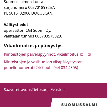
Suomussalmen kunta
sarjanumero 003701899257,
PL 5016, 02066 DOCUSCAN.
Välitystiedot
operaattori CGI Suomi Oy,
välittäjän tunnus 003703575029.
Vikailmoitus ja päivystys
Kiinteistöjen palvelupyynnöt, vikailmoitus
Kiinteistöjen ja vesihuollon vikapäivystysten
puhelinnumerot (24/7 puh. 044 034 4305)
Saavutettavuus
Tietosuoja
Evästeet