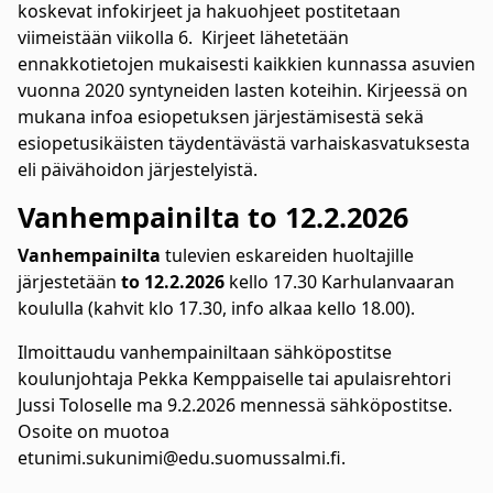
koskevat infokirjeet ja hakuohjeet postitetaan
viimeistään viikolla 6. Kirjeet lähetetään
ennakkotietojen mukaisesti kaikkien kunnassa asuvien
vuonna 2020 syntyneiden lasten koteihin. Kirjeessä on
mukana infoa esiopetuksen järjestämisestä sekä
esiopetusikäisten täydentävästä varhaiskasvatuksesta
eli päivähoidon järjestelyistä.
Vanhempainilta to 12.2.2026
Vanhempainilta
tulevien eskareiden huoltajille
järjestetään
to 12.2.2026
kello 17.30 Karhulanvaaran
koululla (kahvit klo 17.30, info alkaa kello 18.00).
Ilmoittaudu vanhempainiltaan sähköpostitse
koulunjohtaja Pekka Kemppaiselle tai apulaisrehtori
Jussi Toloselle ma 9.2.2026 mennessä sähköpostitse.
Osoite on muotoa
etunimi.sukunimi@edu.suomussalmi.fi.