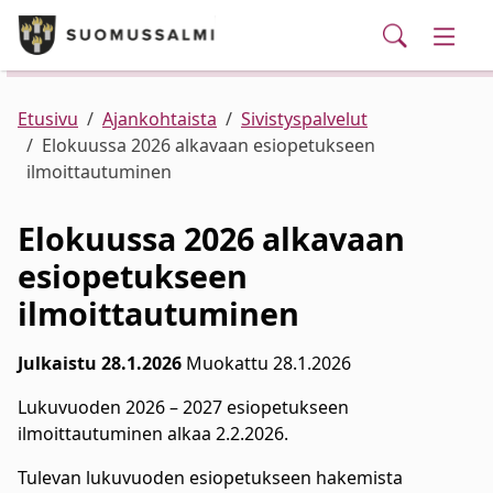
Puhelinluettelo/yhteystiedot
English
Siirry pääsisältöön
Siirry päävalikkoon
Haku
Kunta ja hallinto
Vaihd
Palvelut
Ajankohtaista
Verkkokauppa
Asuminen ja ympäristö
Vaihd
Etusivu
Ajankohtaista
Sivistyspalvelut
Elokuussa 2026 alkavaan esiopetukseen
ilmoittautuminen
Varhaiskasvatus ja koulutus
Vaihd
Elokuussa 2026 alkavaan
Elinvoima
Vaihd
esiopetukseen
ilmoittautuminen
Kulttuuri, vapaa-aika ja nuoret
Vaihd
Julkaistu 28.1.2026
Muokattu 28.1.2026
Lukuvuoden 2026 – 2027 esiopetukseen
ilmoittautuminen alkaa 2.2.2026.
Tulevan lukuvuoden esiopetukseen hakemista