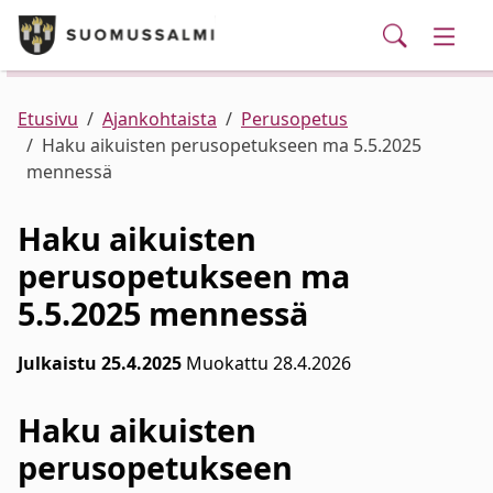
Puhelinluettelo/yhteystiedot
English
Siirry pääsisältöön
Siirry päävalikkoon
Haku
Kunta ja hallinto
Vaihd
Palvelut
Ajankohtaista
Verkkokauppa
Asuminen ja ympäristö
Vaihd
Etusivu
Ajankohtaista
Perusopetus
Haku aikuisten perusopetukseen ma 5.5.2025
mennessä
Varhaiskasvatus ja koulutus
Vaihd
Haku aikuisten
Elinvoima
Vaihd
perusopetukseen ma
5.5.2025 mennessä
Kulttuuri, vapaa-aika ja nuoret
Vaihd
Julkaistu 25.4.2025
Muokattu 28.4.2026
Haku aikuisten
perusopetukseen