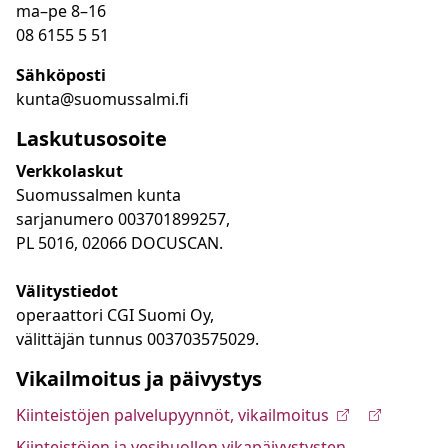
ma
–
pe 8
–16
08 6155 5 51
Sähköposti
kunta@suomussalmi.fi
Laskutusosoite
Verkkolaskut
Suomussalmen kunta
sarjanumero 003701899257,
PL 5016, 02066 DOCUSCAN.
Välitystiedot
operaattori CGI Suomi Oy,
välittäjän tunnus 003703575029.
Vikailmoitus ja päivystys
Kiinteistöjen palvelupyynnöt, vikailmoitus
Kiinteistöjen ja vesihuollon vikapäivystysten