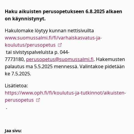
Haku aikuisten perusopetukseen 6.8.2025 alkaen
on käynnistynyt.
Hakulomake löytyy kunnan nettisivuilta
www.suomussalmi.fi/fi/varhaiskasvatus-ja-
koulutus/perusopetus
tai sivistyspalveluista p. 044-
7773180,
perusopetus@suomussalmi.fi
. Hakemusten
palautus ma 5.5.2025 mennessä. Valintakoe pidetään
ke 7.5.2025.
Lisätietoa:
https://www.oph.fi/fi/koulutus-ja-tutkinnot/aikuisten-
perusopetus
.
Jaa sivu: