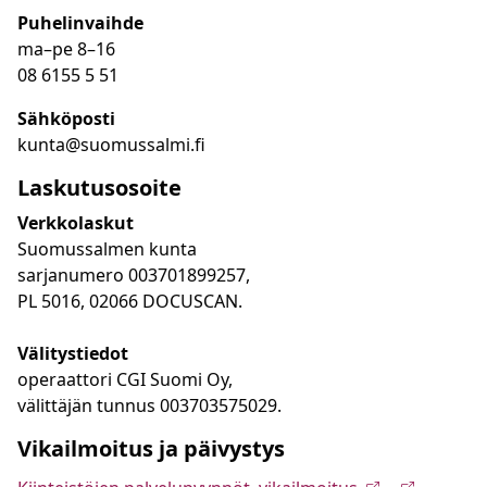
Puhelinvaihde
ma
–
pe 8
–16
08 6155 5 51
Sähköposti
kunta@suomussalmi.fi
Laskutusosoite
Verkkolaskut
Suomussalmen kunta
sarjanumero 003701899257,
PL 5016, 02066 DOCUSCAN.
Välitystiedot
operaattori CGI Suomi Oy,
välittäjän tunnus 003703575029.
Vikailmoitus ja päivystys