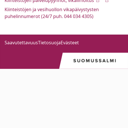
Kiinteistöjen palvelupyynnöt, vikailmoitus
Kiinteistöjen ja vesihuollon vikapäivystysten
puhelinnumerot (24/7 puh. 044 034 4305)
Saavutettavuus
Tietosuoja
Evästeet