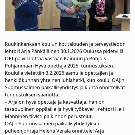
Ruukinkankaan koulun kotitalouden ja terveystiedon
lehtori Arja Pänkäläinen 30.1.2026 Oulussa pidetyillä
OPI-päivillä ottaa vastaan Kainuun ja Pohjois-
Pohjanmaan Hyvä opettaja 2025 -tunnustuksen.
Koululla vietettiin 3.2.2026 aamulla opettajien ja
henkilökunnan yhteinen juhlahetki, kun koulu, OAJ:n
Suomussalmen paikallisyhdistys ja kunta onnittelivat
tunnustuksen saanutta.
– Arja on hyvä opettaja ja kasvattaja, hän on
tasapuolinen oppilaille ja hyvä työkaveri, rehtori Heli
Manninen tiivisti palkinnon perustelut.
OAJ:n Suomussalmen paikallisyhdistyksen
puheenjohtaja Helena Verälä onnittelei Arja