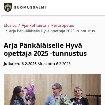
Puhelinluettelo/yhteystiedot
English
Siirry pääsisältöön
Siirry päävalikkoon
Kunta ja hallinto
Palvelut
Ajankohtaista
Verkkokauppa
Asuminen ja ympäristö
Etusivu
Ajankohtaista
Perusopetus
Arja Pänkäläiselle Hyvä opettaja 2025 -tunnustus
Varhaiskasvatus ja koulutus
Arja Pänkäläiselle Hyvä
opettaja 2025 -tunnustus
Elinvoima
Julkaistu 6.2.2026
Muokattu 6.2.2026
Kulttuuri, vapaa-aika ja nuoret