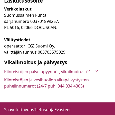
Laskutusosoite
Verkkolaskut
Suomussalmen kunta
sarjanumero 003701899257,
PL 5016, 02066 DOCUSCAN.
Välitystiedot
operaattori CGI Suomi Oy,
välittäjän tunnus 003703575029.
Vikailmoitus ja päivystys
Kiinteistöjen palvelupyynnöt, vikailmoitus
Kiinteistöjen ja vesihuollon vikapäivystysten
puhelinnumerot (24/7 puh. 044 034 4305)
Saavutettavuus
Tietosuoja
Evästeet