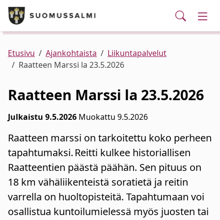
Puhelinluettelo/yhteystiedot
English
Siirry pääsisältöön
Siirry päävalikkoon
Haku
Kunta ja hallinto
Vaih
Palvelut
Ajankohtaista
Verkkokauppa
Asuminen ja ympäristö
Vaih
Etusivu
Ajankohtaista
Liikuntapalvelut
Raatteen Marssi la 23.5.2026
Varhaiskasvatus ja koulutus
Vaih
Raatteen Marssi la 23.5.2026
Elinvoima
Vaih
Julkaistu 9.5.2026
Muokattu 9.5.2026
Raatteen marssi on tarkoitettu koko perheen
Kulttuuri, vapaa-aika ja nuoret
Vaih
tapahtumaksi. Reitti kulkee historiallisen
Raatteentien päästä päähän. Sen pituus on
18 km vähäliikenteistä soratietä ja reitin
varrella on huoltopisteitä. Tapahtumaan voi
osallistua kuntoilumielessä myös juosten tai