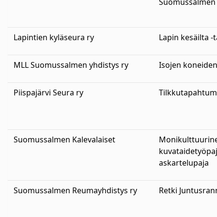
Suomussalmen 
Lapintien kyläseura ry
Lapin kesäilta 
MLL Suomussalmen yhdistys ry
Isojen koneide
Piispajärvi Seura ry
Tilkkutapahtum
Suomussalmen Kalevalaiset
Monikulttuurine
kuvataidetyöpaj
askartelupaja
Suomussalmen Reumayhdistys ry
Retki Juntusran