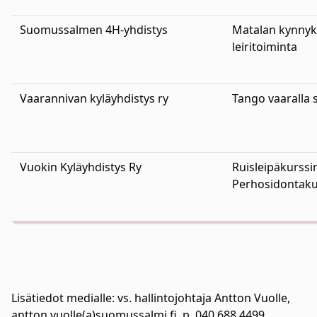
Suomussalmen 4H-yhdistys
Matalan kynnyk
leiritoiminta
Vaarannivan kyläyhdistys ry
Tango vaaralla
Vuokin Kyläyhdistys Ry
Ruisleipäkurssin
Perhosidontaku
Lisätiedot medialle: vs. hallintojohtaja Antton Vuolle,
antton.vuolle(a)suomussalmi.fi, p. 040 688 4499