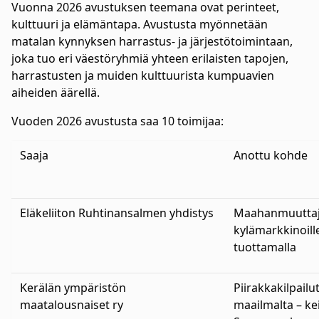
Vuonna 2026 avustuksen teemana ovat perinteet,
kulttuuri ja elämäntapa. Avustusta myönnetään
matalan kynnyksen harrastus- ja järjestötoimintaan,
joka tuo eri väestöryhmiä yhteen erilaisten tapojen,
harrastusten ja muiden kulttuurista kumpuavien
aiheiden äärellä.
Vuoden 2026 avustusta saa 10 toimijaa:
Saaja
Anottu kohde
Eläkeliiton Ruhtinansalmen yhdistys
Maahanmuuttaji
kylämarkkinoille
tuottamalla
Kerälän ympäristön
Piirakkakilpailu
maatalousnaiset ry
maailmalta – ke