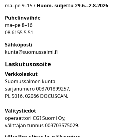
ma
–
pe 9
–15 /
Huom.
suljettu 29.6.–2.8.2026
Puhelinvaihde
ma
–
pe 8
–16
08 6155 5 51
Sähköposti
kunta@suomussalmi.fi
Laskutusosoite
Verkkolaskut
Suomussalmen kunta
sarjanumero 003701899257,
PL 5016, 02066 DOCUSCAN.
Välitystiedot
operaattori CGI Suomi Oy,
välittäjän tunnus 003703575029.