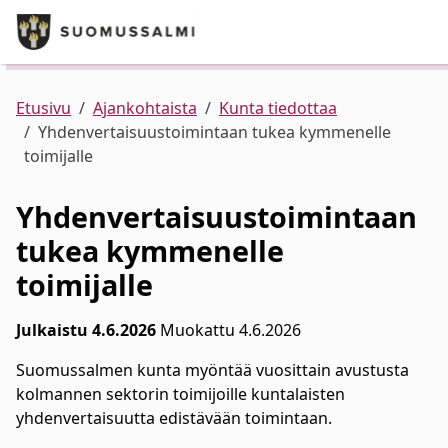
Puhelinluettelo/yhteystiedot
English
Siirry pääsisältöön
Siirry päävalikkoon
Kunta ja hallinto
Palvelut
Ajankohtaista
Verkkokauppa
Asuminen ja ympäristö
Etusivu
Ajankohtaista
Kunta tiedottaa
Yhdenvertaisuustoimintaan tukea kymmenelle
toimijalle
Varhaiskasvatus ja koulutus
Yhdenvertaisuustoimintaan
Elinvoima
tukea kymmenelle
toimijalle
Kulttuuri, vapaa-aika ja nuoret
Julkaistu 4.6.2026
Muokattu 4.6.2026
Suomussalmen kunta myöntää vuosittain avustusta
kolmannen sektorin toimijoille kuntalaisten
yhdenvertaisuutta edistävään toimintaan.