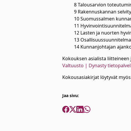
8 Talousarvion toteutumi
9 Rakennuskannan selvity
10 Suomussalmen kunnan 
11 Hyvinvointisuunnitelma
12 Lasten ja nuorten hyv
13 Osallisuussuunnitelm
14 Kunnanjohtajan ajank
Kokouksen asialista liitteineen 
Valtuusto | Dynasty tietopalv
Kokousasiakirjat löytyvät myös 
Jaa sivu: