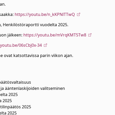
an.
saakka:
https://youtu.be/n_kKPNlTTwQ
a, Henkilöstöraportti vuodelta 2025.
uon jälkeen:
https://youtu.be/mVrqKMT5Tw8
/youtu.be/06sCbj0x-34
a ne ovat katsottavissa parin viikon ajan.
 päätösvaltaisuus
 ja ääntenlaskijoiden valitseminen
elta 2025
ta 2025
ilinpäätös 2025
elta 2025