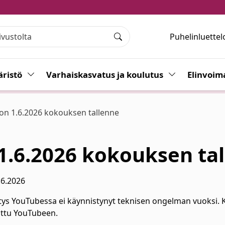
Puhelinluettel
Haku
ristö
Vaihda alasvetovalikkoa
Varhaiskasvatus ja koulutus
Vaihda alasvet
Elinvoim
on 1.6.2026 kokouksen tallenne
1.6.2026 kokouksen ta
.6.2026
tys YouTubessa ei käynnistynyt teknisen ongelman vuoksi. K
dattu YouTubeen.