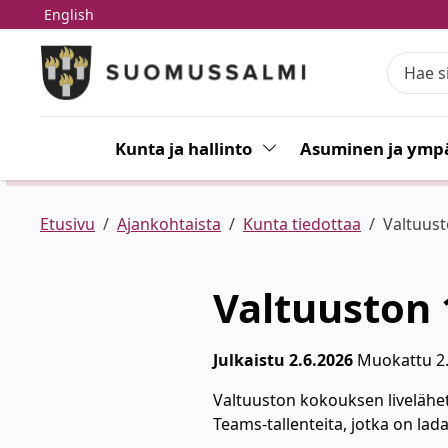
English
Siirry pääsisältöön
Siirry päävalikkoon
Kunta ja hallinto
Vaihda alasvetovalikkoa
Asuminen ja ympä
Etusivu
Ajankohtaista
Kunta tiedottaa
Valtuust
Valtuuston 
Julkaistu 2.6.2026
Muokattu 2
Valtuuston kokouksen livelähe
Teams-tallenteita, jotka on la