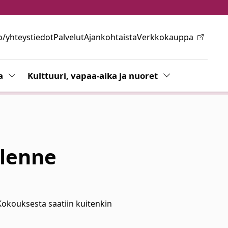
o/yhteystiedot
Palvelut
Ajankohtaista
Verkkokauppa
ovalikkoa
a
Vaihda alasvetovalikkoa
Kulttuuri, vapaa-aika ja nuoret
Vaihda alasvetov
llenne
okouksesta saatiin kuitenkin