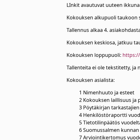
LInkit avautuvat uuteen ikkuna
Kokouksen alkupuoli taukoon 
Tallennus alkaa 4. asiakohdast
Kokouksen keskiosa, jatkuu ta
Kokouksen loppupuoli:
https:/
Tallenteita ei ole tekstitetty, j
Kokouksen asialista:
1 Nimenhuuto ja esteet
2 Kokouksen laillisuus ja
3 Pöytäkirjan tarkastajien
4 Henkilöstöraportti vuod
5 Tietotilinpäätös vuodel
6 Suomussalmen kunnan t
7 Arviointikertomus vuod