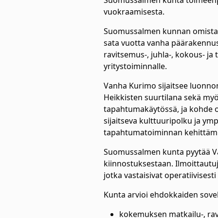
Suomussalmen kunta toimeenpa
vuokraamisesta.
Suomussalmen kunnan omistama 
sata vuotta vanha päärakennus 
ravitsemus-, juhla-, kokous- j
yritystoiminnalle.
Vanha Kurimo sijaitsee luonnon
Heikkisten suurtilana sekä myö
tapahtumakäytössä, ja kohde on
sijaitseva kulttuuripolku ja y
tapahtumatoiminnan kehittäm
Suomussalmen kunta pyytää Van
kiinnostuksestaan. Ilmoittautu
jotka vastaisivat operatiivisest
Kunta arvioi ehdokkaiden sove
kokemuksen matkailu-, ravi