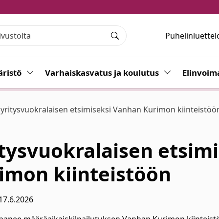
Puhelinluettel
Haku
ristö
Vaihda alasvetovalikkoa
Varhaiskasvatus ja koulutus
Vaihda alasvet
Elinvoim
 yritysvuokralaisen etsimiseksi Vanhan Kurimon kiinteistöö
itysvuokralaisen etsimi
imon kiinteistöön
17.6.2026