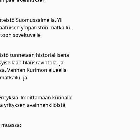
tön päärakennuksen
teistö Suomussalmella. Yli
aatuisen ympäristön matkailu-,
ntoon soveltuvalle
stö tunnetaan historiallisena
sellään tilausravintola- ja
ssa. Vanhan Kurimon alueella
matkailu- ja
ityksiä ilmoittamaan kunnalle
 yrityksen avainhenkilöistä,
n muassa: