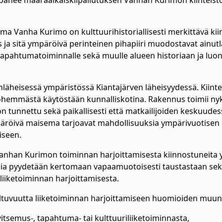
nee määräaikaiskilpailutuksen Vanhan Kurimon kiinteis
Vanha Kurimo on kulttuurihistoriallisesti merkittävä kiin
ja sitä ympäröivä perinteinen pihapiiri muodostavat ainutl
a tapahtumatoiminnalle sekä muulle alueen historiaan ja luo
läheisessä ympäristössä Kiantajärven läheisyydessä. Kiintei
hemmästä käytöstään kunnalliskotina. Rakennus toimii nykyi
 tunnettu sekä paikallisesti että matkailijoiden keskuude
mpäröivä maisema tarjoavat mahdollisuuksia ympärivuotisen 
iseen.
han Kurimon toiminnan harjoittamisesta kiinnostuneita yr
jia pyydetään kertomaan vapaamuotoisesti taustastaan sekä
i liiketoiminnan harjoittamisesta.
ltuvuutta liiketoiminnan harjoittamiseen huomioiden muu
tsemus-, tapahtuma- tai kulttuuriliiketoiminnasta,