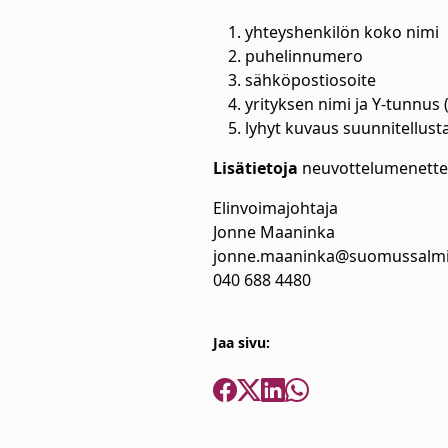
yhteyshenkilön koko nimi
puhelinnumero
sähköpostiosoite
yrityksen nimi ja Y-tunnus 
lyhyt kuvaus suunnitellust
Lisätietoja
neuvottelumenettel
Elinvoimajohtaja
Jonne Maaninka
jonne.maaninka@suomussalmi
040 688 4480
Jaa sivu: