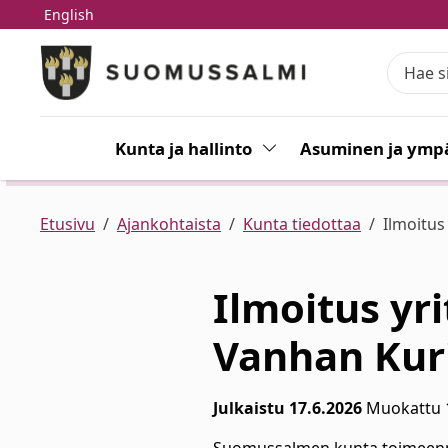
English
Siirry pääsisältöön
Siirry päävalikkoon
Kunta ja hallinto
Vaihda alasvetovalikkoa
Asuminen ja ympä
Etusivu
Ajankohtaista
Kunta tiedottaa
Ilmoitus
Ilmoitus yr
Vanhan Kur
Julkaistu 17.6.2026
Muokattu 