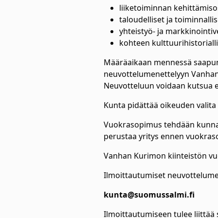
liiketoiminnan kehittämi
taloudelliset ja toiminnall
yhteistyö- ja markkinointi
kohteen kulttuurihistorial
Määräaikaan mennessä saapunei
neuvottelumenettelyyn Vanhan K
Neuvotteluun voidaan kutsua e
Kunta pidättää oikeuden valita
Vuokrasopimus tehdään kunnan ja
perustaa yritys ennen vuokraso
Vanhan Kurimon kiinteistön v
Ilmoittautumiset neuvottelume
kunta@suomussalmi.fi
Ilmoittautumiseen tulee liittää