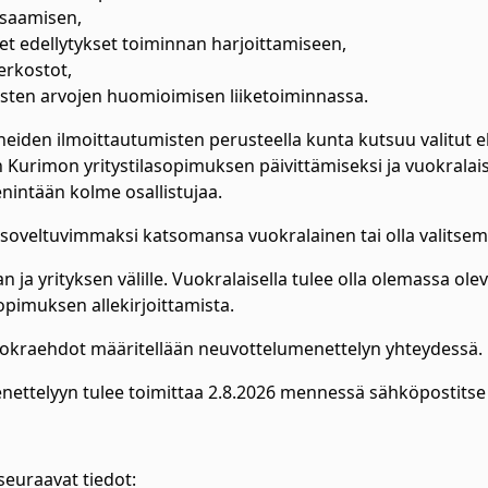
sosaamisen,
iset edellytykset toiminnan harjoittamiseen,
verkostot,
listen arvojen huomioimisen liiketoiminnassa.
den ilmoittautumisten perusteella kunta kutsuu valitut 
urimon yritystilasopimuksen päivittämiseksi ja vuokralais
nintään kolme osallistujaa.
 soveltuvimmaksi katsomansa vuokralainen tai olla valitsem
 yrityksen välille. Vuokralaisella tulee olla olemassa oleva
pimuksen allekirjoittamista.
uokraehdot määritellään neuvottelumenettelyn yhteydessä.
nettelyyn tulee toimittaa 2.8.2026 mennessä sähköpostitse
 seuraavat tiedot: