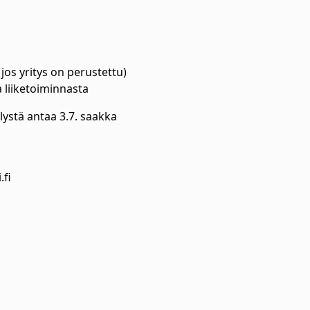
(jos yritys on perustettu)
a liiketoiminnasta
ystä antaa 3.7. saakka
.fi