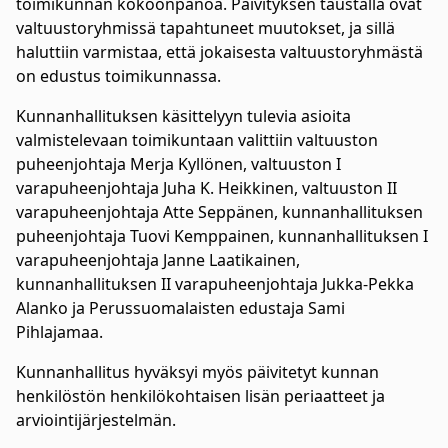
toimikunnan kokoonpanoa. Päivityksen taustalla ovat
valtuustoryhmissä tapahtuneet muutokset, ja sillä
haluttiin varmistaa, että jokaisesta valtuustoryhmästä
on edustus toimikunnassa.
Kunnanhallituksen käsittelyyn tulevia asioita
valmistelevaan toimikuntaan valittiin valtuuston
puheenjohtaja Merja Kyllönen, valtuuston I
varapuheenjohtaja Juha K. Heikkinen, valtuuston II
varapuheenjohtaja Atte Seppänen, kunnanhallituksen
puheenjohtaja Tuovi Kemppainen, kunnanhallituksen I
varapuheenjohtaja Janne Laatikainen,
kunnanhallituksen II varapuheenjohtaja Jukka-Pekka
Alanko ja Perussuomalaisten edustaja Sami
Pihlajamaa.
Kunnanhallitus hyväksyi myös päivitetyt kunnan
henkilöstön henkilökohtaisen lisän periaatteet ja
arviointijärjestelmän.