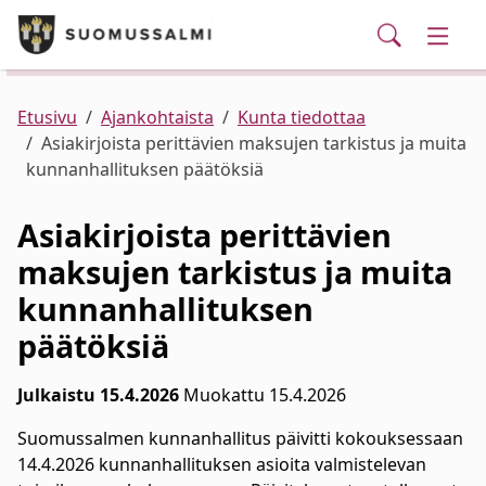
Puhelinluettelo/yhteystiedot
English
Siirry pääsisältöön
Siirry päävalikkoon
Haku
Kunta ja hallinto
Vaihd
Palvelut
Ajankohtaista
Verkkokauppa
Asuminen ja ympäristö
Vaihd
Etusivu
Ajankohtaista
Kunta tiedottaa
Asiakirjoista perittävien maksujen tarkistus ja muita
kunnanhallituksen päätöksiä
Varhaiskasvatus ja koulutus
Vaihd
Asiakirjoista perittävien
Elinvoima
Vaihd
maksujen tarkistus ja muita
kunnanhallituksen
Kulttuuri, vapaa-aika ja nuoret
Vaihd
päätöksiä
Julkaistu 15.4.2026
Muokattu 15.4.2026
Suomussalmen kunnanhallitus päivitti kokouksessaan
14.4.2026 kunnanhallituksen asioita valmistelevan