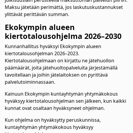
julkisuuslain perusteella maksuttoman palvelun piiriin.
Maksu jätetään perimättä, jos laskutuskustannukset
ylittävät perittävän summan.
Ekokympin alueen
kiertotalousohjelma 2026–2030
Kunnanhallitus hyväksyi Ekokympin alueen
kiertotalousohjelman 2026–2023.
Kiertotalousohjelmaan on kirjattu ne jätehuollon
päämäärät, joita jätehuoltopalveluita järjestämällä
tavoitellaan ja joihin jätelaitoksen on pyrittävä
palvelutoiminnassaan.
Kainuun Ekokympin kuntayhtymän yhtymäkokous
hyväksyy kiertotalousohjelman sen jälkeen, kun kaikki
kunnat ovat osaltaan hyväksyneet ohjelman.
Kun ohjelma on hyväksytty peruskunnissa,
kuntayhtymän yhtymäkokous hyväksyy