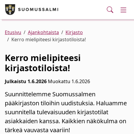
Puhelinluettelo/yhteystiedot
English
Siirry pääsisältöön
Siirry päävalikkoon
Haku
Kunta ja hallinto
Vaih
Palvelut
Ajankohtaista
Verkkokauppa
Asuminen ja ympäristö
Vaih
Etusivu
Ajankohtaista
Kirjasto
Kerro mielipiteesi kirjastotiloista!
Varhaiskasvatus ja koulutus
Vaih
Kerro mielipiteesi
kirjastotiloista!
Elinvoima
Vaih
Julkaistu 1.6.2026
Muokattu 1.6.2026
Kulttuuri, vapaa-aika ja nuoret
Vaih
Suunnittelemme Suomussalmen
pääkirjaston tiloihin uudistuksia. Haluamme
suunnitella tulevaisuuden kirjastotilat
asiakkaiden kanssa. Kaikkien näkökulma on
tärkeä vauvasta vaariin!