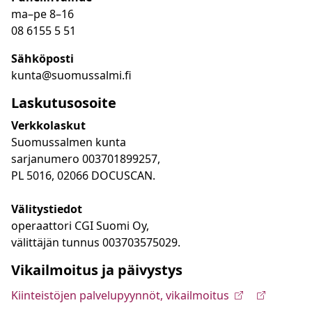
ma
–
pe 8
–16
08 6155 5 51
Sähköposti
kunta@suomussalmi.fi
Laskutusosoite
Verkkolaskut
Suomussalmen kunta
sarjanumero 003701899257,
PL 5016, 02066 DOCUSCAN.
Välitystiedot
operaattori CGI Suomi Oy,
välittäjän tunnus 003703575029.
Vikailmoitus ja päivystys
Kiinteistöjen palvelupyynnöt, vikailmoitus