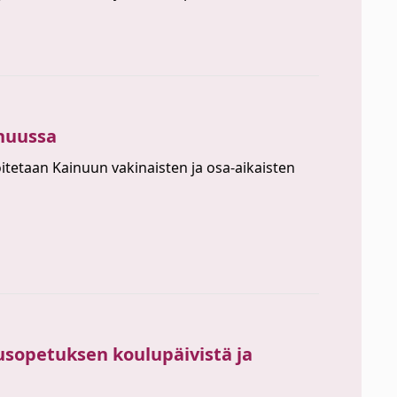
inuussa
oitetaan Kainuun vakinaisten ja osa-aikaisten
rusopetuksen koulupäivistä ja