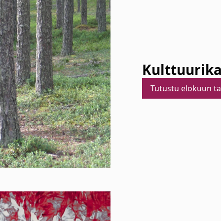
Kulttuurik
Tutustu elokuun t