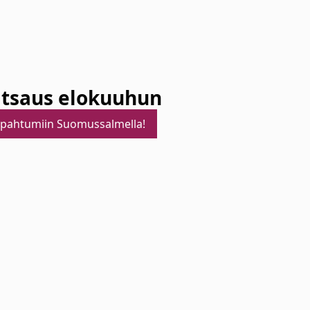
atsaus elokuuhun
apahtumiin Suomussalmella!