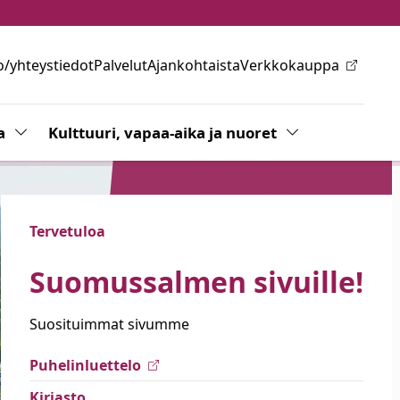
o/yhteystiedot
Palvelut
Ajankohtaista
Verkkokauppa
ovalikkoa
a
Vaihda alasvetovalikkoa
Kulttuuri, vapaa-aika ja nuoret
Vaihda alasvetov
Tervetuloa
Suomussalmen sivuille!
Suosituimmat sivumme
Puhelinluettelo
Kirjasto