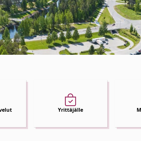
velut
Yrittäjälle
M