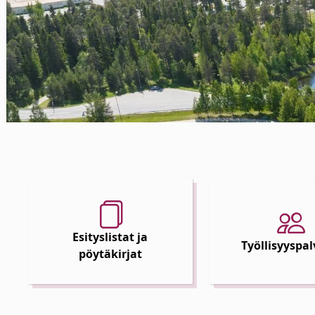
Esityslistat ja
Työllisyyspal
pöytäkirjat