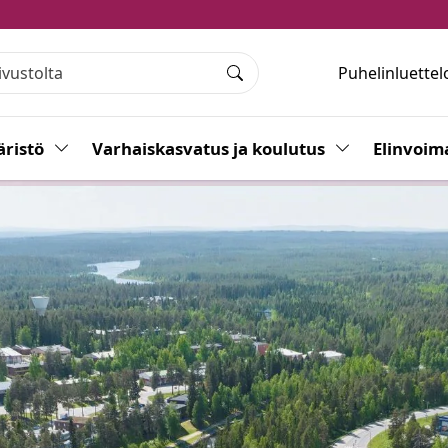
Puhelinluettel
Haku
ristö
Vaihda alasvetovalikkoa
Varhaiskasvatus ja koulutus
Vaihda alasvet
Elinvoim