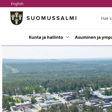
English
Siirry pääsisältöön
Siirry päävalikkoon
Kunta ja hallinto
Vaihda alasvetovalikkoa
Asuminen ja ympä