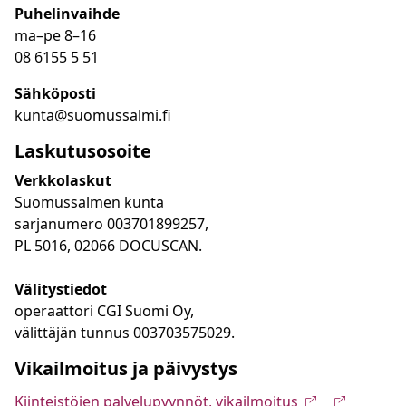
Puhelinvaihde
ma
–
pe 8
–16
08 6155 5 51
Sähköposti
kunta@suomussalmi.fi
Laskutusosoite
Verkkolaskut
Suomussalmen kunta
sarjanumero 003701899257,
PL 5016, 02066 DOCUSCAN.
Välitystiedot
operaattori CGI Suomi Oy,
välittäjän tunnus 003703575029.
Vikailmoitus ja päivystys
Kiinteistöjen palvelupyynnöt, vikailmoitus