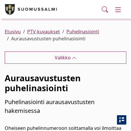
Puhelinluettelo/yhteystiedot
English
Siirry pääsisältöön
Siirry päävalikkoon
Haku
Kunta ja hallinto
Vaihd
Palvelut
Ajankohtaista
Verkkokauppa
Asuminen ja ympäristö
Vaihd
Etusivu
PTV-kuvaukset
Puhelinasiointi
Aurausavustusten puhelinasiointi
Varhaiskasvatus ja koulutus
Vaihd
Valikko
Elinvoima
Vaihd
Aurausavustusten
Kulttuuri, vapaa-aika ja nuoret
Vaihd
puhelinasiointi
Puhelinasiointi aurausavustusten
hakemisessa
Oheiseen puhelinnumeroon soittamalla voi ilmoittaa